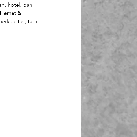
n, hotel, dan 
Booth Fiberglass
s Hemat & 
rkualitas, tapi 
lass