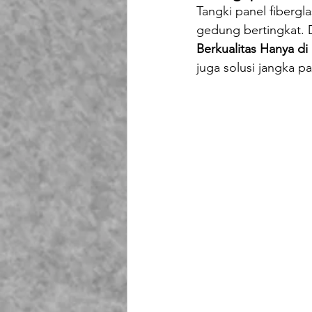
Tangki panel fibergl
Playground Fiberglass
T
gedung bertingkat.
Berkualitas Hanya di
juga solusi jangka p
Life Jacket Box Storage Fib