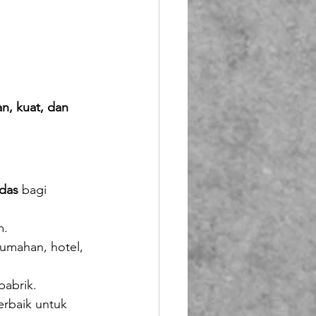
n, kuat, dan 
rdas
 bagi 
m.
rumahan, hotel, 
pabrik.
rbaik untuk 