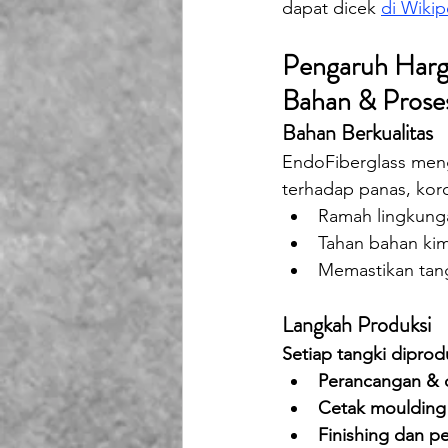
dapat dicek 
di Wikip
Pengaruh Harga
Bahan & Proses
Bahan Berkualitas
EndoFiberglass men
terhadap panas, korosi
Ramah lingkung
Tahan bahan kimi
Memastikan tang
Langkah Produksi
Setiap tangki diprod
Perancangan & 
Cetak moulding 
Finishing dan p