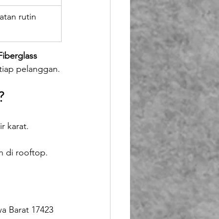
tan rutin 
Fiberglass 
etiap pelanggan.
?
r karat.
 di rooftop.
wa Barat 17423