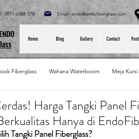
049, 0817-6988-578 Email:
endo@endofiberglass.com
Lok
SENDO
Home
Blog
Gallery
Contact
Post
lass
iosk Fiberglass
Wahana Waterboom
Meja Kursi
Bak Fiberglass
Sirkus Waterplay
Papan Bask
Cerdas! Harga Tangki Panel Fi
erkualitas Hanya di EndoFib
at Sampah Fiberglass
Lining Fiberglass
Ilmu Fib
h Tangki Panel Fiberglass?