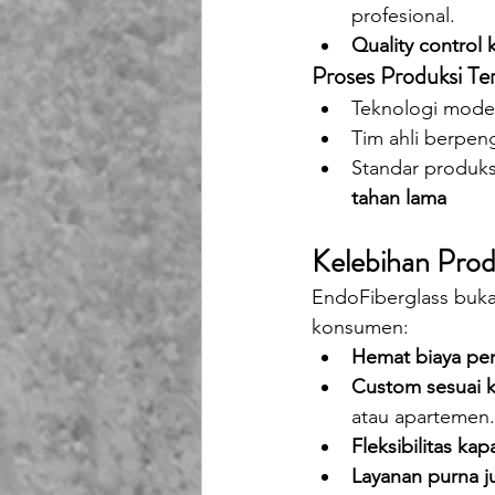
profesional.
Quality control 
Proses Produksi Te
Teknologi mode
Tim ahli berpen
Standar produks
tahan lama
Kelebihan Prod
EndoFiberglass buka
konsumen:
Hemat biaya pe
Custom sesuai 
atau apartemen.
Fleksibilitas kap
Layanan purna ju