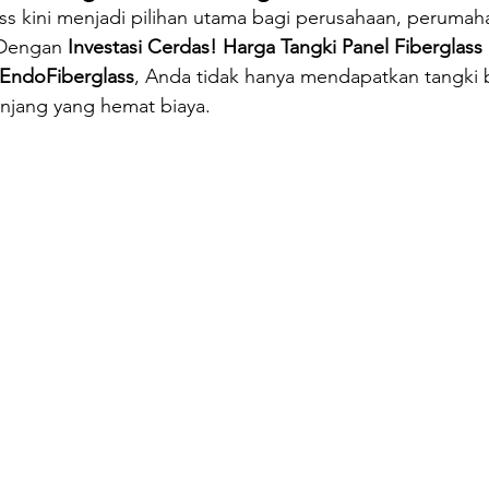
ass kini menjadi pilihan utama bagi perusahaan, perumaha
oilet Portable
Sepeda Air
Box Motor Delivery
 Dengan 
Investasi Cerdas! Harga Tangki Panel Fiberglas
 EndoFiberglass
, Anda tidak hanya mendapatkan tangki be
anjang yang hemat biaya.
erglass
Tangki Panel Fiberglass
Talang Air Fiberg