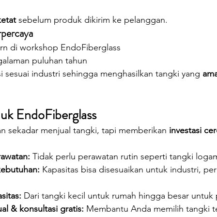
ketat
 sebelum produk dikirim ke pelanggan.
rpercaya
rn di workshop EndoFiberglass
galaman puluhan tahun
i sesuai industri sehingga menghasilkan tangki yang 
ama
uk EndoFiberglass
n sekadar menjual tangki, tapi memberikan 
investasi ce
rawatan:
 Tidak perlu perawatan rutin seperti tangki loga
kebutuhan:
 Kapasitas bisa disesuaikan untuk industri, pe
asitas:
 Dari tangki kecil untuk rumah hingga besar untuk 
al & konsultasi gratis:
 Membantu Anda memilih tangki te