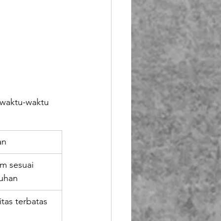
ewaktu-waktu 
an
m sesuai 
uhan
tas terbatas