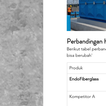
Perbandingan H
Berikut tabel perba
bisa berubah'
Produk
EndoFiberglass
Kompetitor A