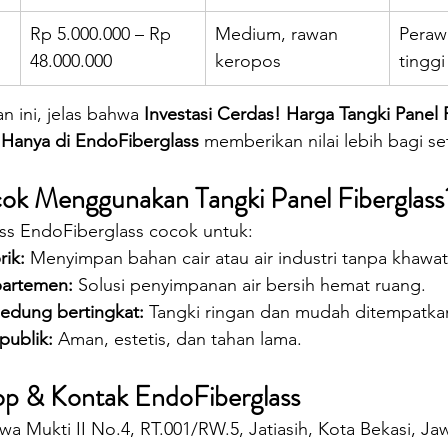
Rp 5.000.000 – Rp 
Medium, rawan 
Perawa
48.000.000
keropos
tinggi
 ini, jelas bahwa 
Investasi Cerdas! Harga Tangki Panel 
 Hanya di EndoFiberglass
 memberikan nilai lebih bagi s
ok Menggunakan Tangki Panel Fiberglass
ass EndoFiberglass cocok untuk:
rik:
 Menyimpan bahan cair atau air industri tanpa khawati
artemen:
 Solusi penyimpanan air bersih hemat ruang.
edung bertingkat:
 Tangki ringan dan mudah ditempatkan
 publik:
 Aman, estetis, dan tahan lama.
op & Kontak EndoFiberglass
awa Mukti II No.4, RT.001/RW.5, Jatiasih, Kota Bekasi, Ja