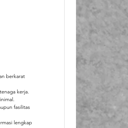
an berkarat 
 tenaga kerja.
nimal.
pun fasilitas 
formasi lengkap 