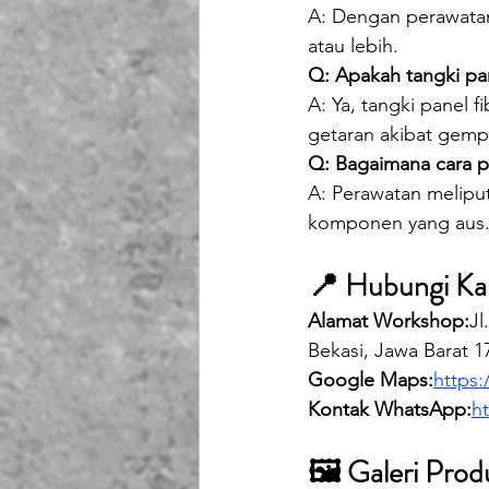
A: Dengan perawatan 
atau lebih.
Q: Apakah tangki pa
A: Ya, tangki panel 
getaran akibat gemp
Q: Bagaimana cara pe
A: Perawatan melipu
komponen yang aus
📍 Hubungi Ka
Alamat Workshop:
Jl
Bekasi, Jawa Barat 1
Google Maps:
https
Kontak WhatsApp:
h
🖼️ Galeri Prod