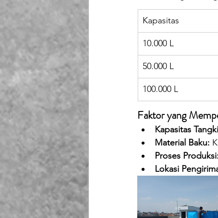
Kapasitas
10.000 L
50.000 L
100.000 L
Faktor yang Memp
Kapasitas Tangki
Material Baku:
 K
Proses Produksi
Lokasi Pengirim