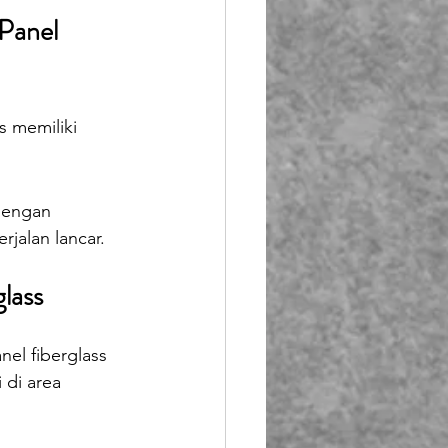
Panel 
 memiliki 
dengan 
jalan lancar.
lass
nel fiberglass 
 di area 