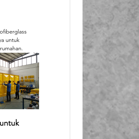
Booth Fiberglass
 
lass
ofiberglass 
ya untuk 
perumahan.
untuk 