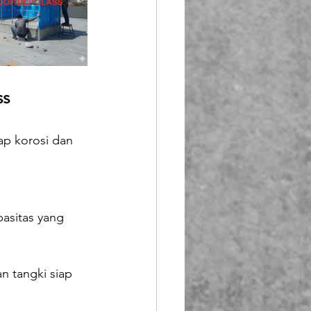
ss
ap korosi dan 
asitas yang 
n tangki siap 