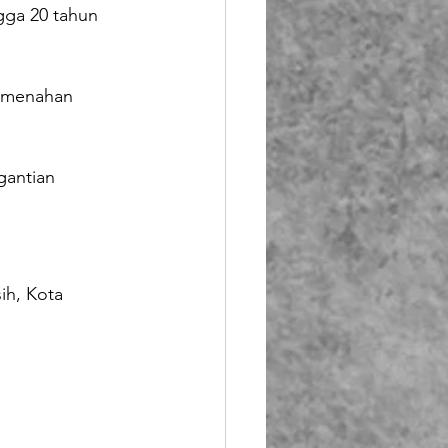
gga 20 tahun 
k menahan 
gantian 
ih, Kota 