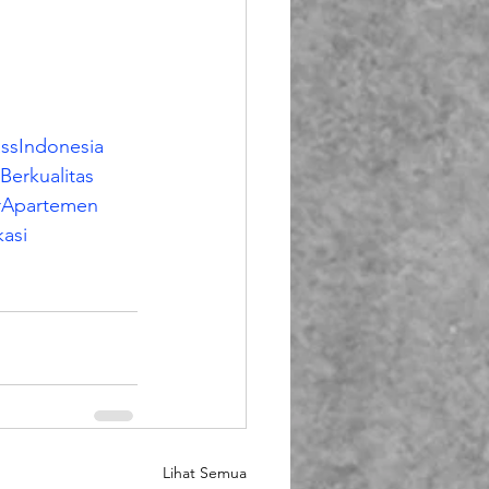
assIndonesia
Berkualitas
rApartemen
kasi
Lihat Semua