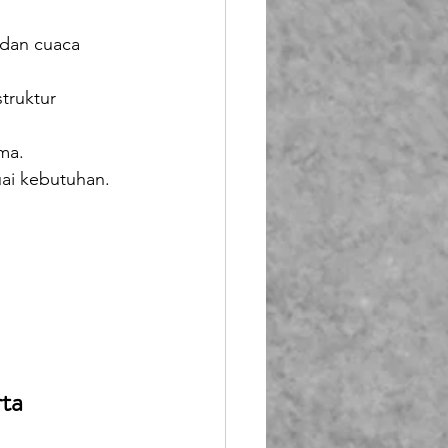
 dan cuaca 
truktur 
ma.
uai kebutuhan.
rta