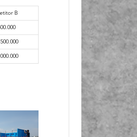
titor B
500.000
.500.000
.000.000