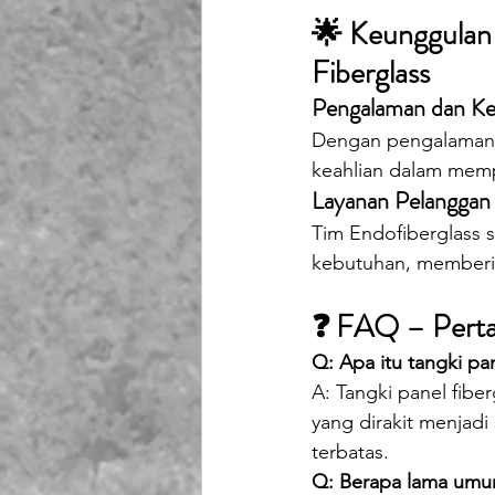
🌟 Keunggulan 
Fiberglass
Pengalaman dan Ke
Dengan pengalaman be
keahlian dalam mempr
Layanan Pelanggan 
Tim Endofiberglass 
kebutuhan, memberika
❓ FAQ – Perta
Q: Apa itu tangki pan
A: Tangki panel fiber
yang dirakit menjadi
terbatas.
Q: Berapa lama umur 