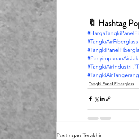
🔖 Hashtag Po
#HargaTangkiPanelFi
#TangkiAirFiberglass
#TangkiPanelFibergl
#PenyimpananAirJak
#TangkiAirIndustri
#T
#TangkiAirTangerang
Tangki Panel Fiberglass
Postingan Terakhir