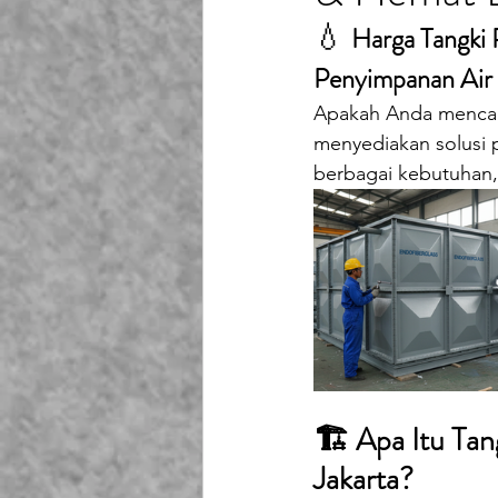
Playground Fiberglass
T
💧 
Harga Tangki P
Penyimpanan Air
Life Jacket Box Storage Fib
Apakah Anda mencari 
menyediakan solusi p
berbagai kebutuhan, 
🏗️ Apa Itu Ta
Jakarta?