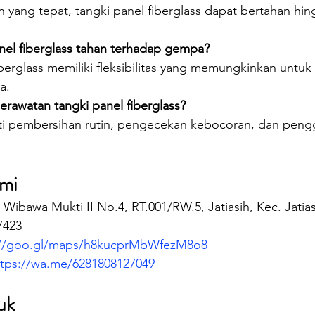
yang tepat, tangki panel fiberglass dapat bertahan hin
nel fiberglass tahan terhadap gempa?
fiberglass memiliki fleksibilitas yang memungkinkan untu
a.
rawatan tangki panel fiberglass?
ti pembersihan rutin, pengecekan kebocoran, dan peng
.
mi
. Wibawa Mukti II No.4, RT.001/RW.5, Jatiasih, Kec. Jatias
7423
://goo.gl/maps/h8kucprMbWfezM8o8
ttps://wa.me/6281808127049
uk