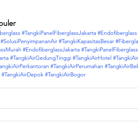
puler
berglass
#TangkiPanelFiberglassJakarta
#Endofiberglass
#SolusiPenyimpananAir
#TangkiKapasitasBesar
#Fibergl
assMurah
#EndofiberglassJakarta
#TangkiPanelFiberglass
arta
#TangkiAirGedungTinggi
#TangkiAirHotel
#TangkiAi
angkiAirPerkantoran
#TangkiAirPerumahan
#TangkiAirBe
#TangkiAirDepok
#TangkiAirBogor