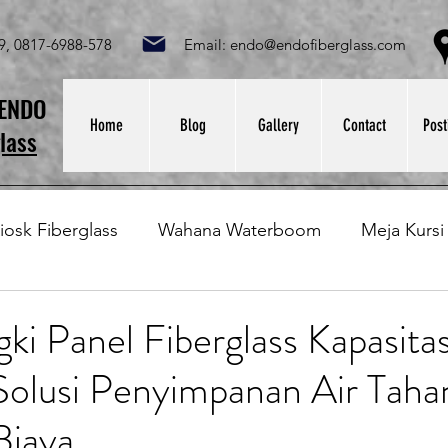
049, 0817-6988-578 Email:
endo@endofiberglass.com
Lok
SENDO
Home
Blog
Gallery
Contact
Post
lass
iosk Fiberglass
Wahana Waterboom
Meja Kursi
Bak Fiberglass
Sirkus Waterplay
Papan Bask
ki Panel Fiberglass Kapasita
 Solusi Penyimpanan Air Tah
at Sampah Fiberglass
Lining Fiberglass
Ilmu Fib
Biaya