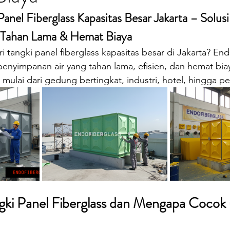
oilet Portable
Sepeda Air
Box Motor Delivery
anel Fiberglass Kapasitas Besar Jakarta – Solusi
 Tahan Lama & Hemat Biaya
erglass
Tangki Panel Fiberglass
Talang Air Fiberg
tangki panel fiberglass kapasitas besar di Jakarta? End
enyimpanan air yang tahan lama, efisien, dan hemat bia
mulai dari gedung bertingkat, industri, hotel, hingga 
ngki Panel Fiberglass dan Mengapa Cocok 