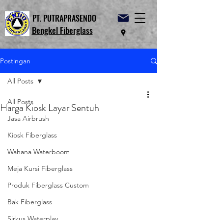
PT. PUTRAPRASENDO
Bengkel Fiberglass
Postingan
All Posts
All Posts
Harga Kiosk Layar Sentuh
Jasa Airbrush
Kiosk Fiberglass
Wahana Waterboom
Meja Kursi Fiberglass
Produk Fiberglass Custom
Bak Fiberglass
Sirkus Waterplay