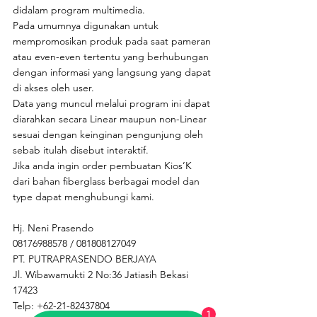
didalam program multimedia.
Pada umumnya digunakan untuk 
mempromosikan produk pada saat pameran 
atau even-even tertentu yang berhubungan 
dengan informasi yang langsung yang dapat 
di akses oleh user.
Data yang muncul melalui program ini dapat 
diarahkan secara Linear maupun non-Linear 
sesuai dengan keinginan pengunjung oleh 
sebab itulah disebut interaktif.
Jika anda ingin order pembuatan Kios’K 
dari bahan fiberglass berbagai model dan 
type dapat menghubungi kami.
Hj. Neni Prasendo 
08176988578 / 081808127049 
PT. PUTRAPRASENDO BERJAYA
Jl. Wibawamukti 2 No:36 Jatiasih Bekasi 
17423
Telp: +62-21-82437804
1