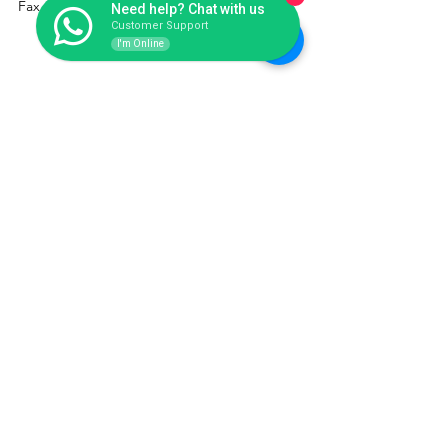
Fax : +62-21-87717934
Need help? Chat with us
Customer Support
I'm Online
Kiosk Fiberglass