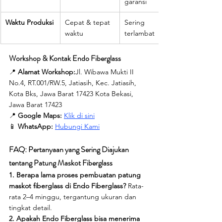
garansi
Waktu Produksi
Cepat & tepat 
Sering 
waktu
terlambat
Workshop & Kontak Endo Fiberglass
📍 
Alamat Workshop:
Jl. Wibawa Mukti II 
No.4, RT.001/RW.5, Jatiasih, Kec. Jatiasih, 
Kota Bks, Jawa Barat 17423 Kota Bekasi, 
Jawa Barat 17423
📍 
Google Maps:
Klik di sini
📱 
WhatsApp:
Hubungi Kami
FAQ: Pertanyaan yang Sering Diajukan 
tentang Patung Maskot Fiberglass
1. Berapa lama proses pembuatan patung 
maskot fiberglass di Endo Fiberglass? 
Rata-
rata 2–4 minggu, tergantung ukuran dan 
tingkat detail.
2. Apakah Endo Fiberglass bisa menerima 