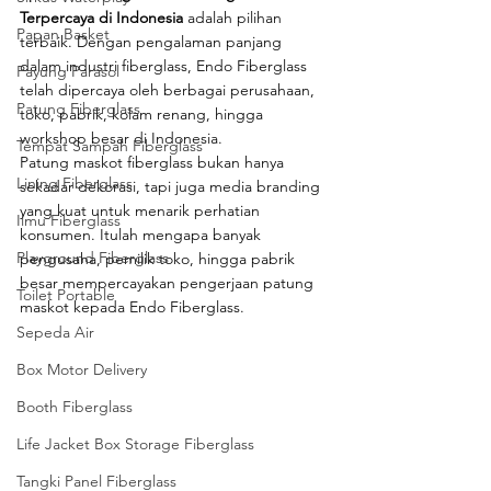
Terpercaya di Indonesia
 adalah pilihan 
Papan Basket
terbaik. Dengan pengalaman panjang 
dalam industri fiberglass, Endo Fiberglass 
Payung Parasol
telah dipercaya oleh berbagai perusahaan, 
Patung Fiberglass
toko, pabrik, kolam renang, hingga 
workshop besar di Indonesia.
Tempat Sampah Fiberglass
Patung maskot fiberglass bukan hanya 
Lining Fiberglass
sekadar dekorasi, tapi juga media branding 
yang kuat untuk menarik perhatian 
Ilmu Fiberglass
konsumen. Itulah mengapa banyak 
Playground Fiberglass
pengusaha, pemilik toko, hingga pabrik 
besar mempercayakan pengerjaan patung 
Toilet Portable
maskot kepada Endo Fiberglass.
Sepeda Air
Box Motor Delivery
Booth Fiberglass
Life Jacket Box Storage Fiberglass
Tangki Panel Fiberglass