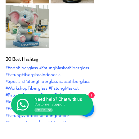
20 Best Hashtag
#EndoFiberglass
#PatungMaskotFiberglass
#PatungFiberglassIndonesia
#SpesialisPatungFiberglass
#JasaFiberglass
#WorkshopFiberglass
#PatungMaskot
#PatungCustom
#PatungDekorasi
1
Need help? Chat with us
#IndustriFiberglass
#TokoFiberglass
Customer Support
#PabrikFiberglass
#KolamRenangFiberglass
I'm Online
#PatungOutdoor
#PatungIndoor
#PengrajinFiberglass
#PatungBekasi
#PatungJabodetabek
#ProduksiPatungFiberglass