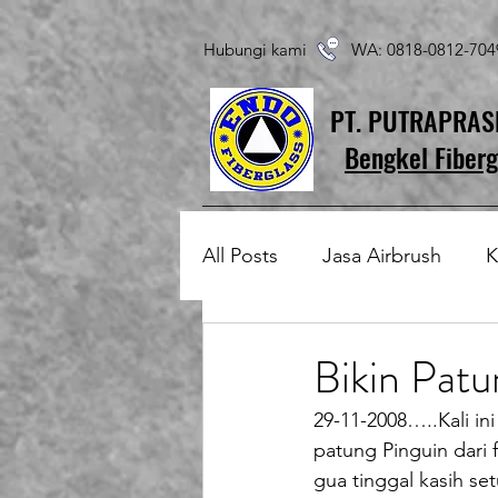
Hubungi kami WA: 0818-0812-7
PT. PUTRAPRA
Bengkel Fiberg
All Posts
Jasa Airbrush
K
Produk Fiberglass Custom
Bikin Patu
29-11-2008…..Kali in
Patung Fiberglass
Temp
patung Pinguin dari 
gua tinggal kasih s