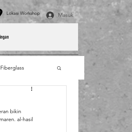
asi Workshop
Masuk
ingan
 Fiberglass
et
Payung Parasol
ran bikin 
erglass
aren. al-hasil 