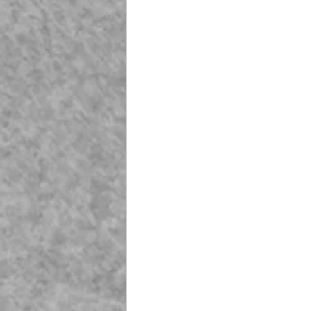
Playground Fiberglass
T
Life Jacket Box Storage Fib