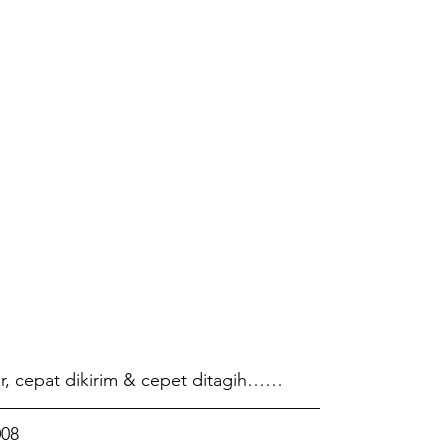
ar, cepat dikirim & cepet ditagih……
——————————————————
008