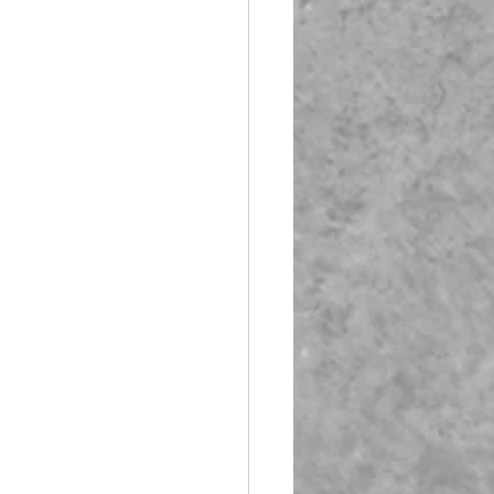
Booth Fiberglass
lass