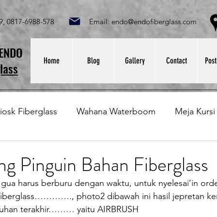
049, 0817-6988-578 Email:
endo@endofiberglass.com
Lok
SENDO
Home
Blog
Gallery
Contact
Post
lass
iosk Fiberglass
Wahana Waterboom
Meja Kursi
Bak Fiberglass
Sirkus Waterplay
Papan Bask
ng Pinguin Bahan Fiberglass
i gua harus berburu dengan waktu, untuk nyelesai’in orde
at Sampah Fiberglass
Lining Fiberglass
Ilmu Fib
fiberglass…………., photo2 dibawah ini hasil jepretan kem
etuhan terakhir……… yaitu AIRBRUSH