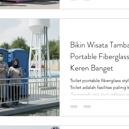
penting. Solusi ini tidak h
tetapi juga menjaga citra pro
Putra Prasendo Berkarya mela
Endofiberglass menghadirkan toilet portable fiberglass
Bikin Wisata Tamb
Portable Fiberglas
Keren Banget
Toilet portable fiberglass sty
Toilet adalah fasilitas paling k
.Semewah apa pun wahana wat
jorok, rusak, atau jauh dari 
menurunkan pengalaman peng
portable fiberglass waterpark dari Endofiberglass (
Putra Prasendo Berkarya) men
cuaca ✔ Higienis ✔ Stylish 