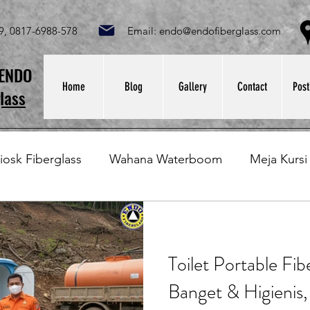
049, 0817-6988-578 Email:
endo@endofiberglass.com
Lok
SENDO
Home
Blog
Gallery
Contact
Post
lass
iosk Fiberglass
Wahana Waterboom
Meja Kursi
Bak Fiberglass
Sirkus Waterplay
Papan Bask
Toilet Portable Fib
at Sampah Fiberglass
Lining Fiberglass
Ilmu Fib
Banget & Higienis, 