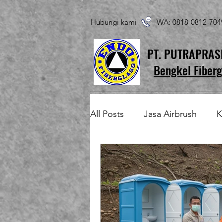
Hubungi kami WA: 0818-0812-7
PT. PUTRAPRA
Bengkel Fiberg
All Posts
Jasa Airbrush
K
Produk Fiberglass Custom
Patung Fiberglass
Temp