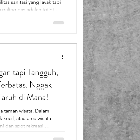
tas sanitasi yang layak tapi
 paling pas adalah toilet
k kontraktor pemula, UMKM,
ncari harga toilet portable
i kamu cari sekarang, kan?
rkarya melalui brand
roduksinya Endofiberglass hadir seb
ngan tapi Tangguh,
erbatas. Nggak
aruh di Mana!
area taman wisata. Dalam
 kecil, atau area wisata
ni dan spot rekreasi,
ea terbatas menjadi