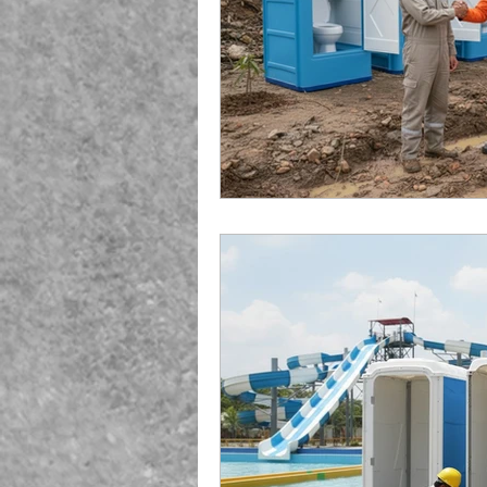
Playground Fiberglass
T
Life Jacket Box Storage Fib