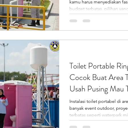
kamu harus menyediakan fasili
budget terbatas, pilihan yang
portable fiberglass . Banya
hingga pemerintah daerah me
fiberglass yang ramah kantong, tapi tetap tampil
profesional. Dan itu yang lag
Kabar baiknya… PT Putra Prasendo Be
p
Toilet Portable Ri
Cocok Buat Area T
Usah Pusing Mau T
Instalasi toilet portabel di 
banyak event outdoor, proyek
terbatas seperti waterpark mi
kebutuhan akan toilet portable ar