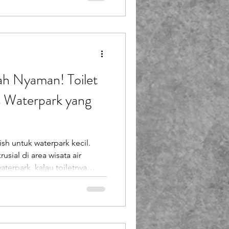
anya memberikan kenyamanan,
fesional area tersebut. PT
lui unit produksinya
yang ringan , tangguh , serta mudah dipindahkan yan
ah Nyaman! Toilet
s Waterpark yang
lish untuk waterpark kecil.
rusial di area wisata air
erpark, kalau toiletnya
area bermain , sudah pasti akan
unjung. Karena itu, toilet
PT
jadi solusi yang: ✔ Tahan
mengikuti tema waterpark ✔