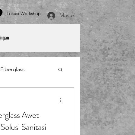
asi Workshop
Masuk
ingan
 Fiberglass
et
Payung Parasol
erglass Awet
erglass
Solusi Sanitasi