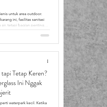
Booth Fiberglass
gienis untuk area outdoor.
rang ini, fasilitas sanitasi
lass
air, tetapi bagian penting
tan
han toilet portable higienis
uk area proyek konstruksi ,
 rekreasi seperti waterpark
t portable fiberglass dari
si
tapi Tetap Keren?
erglass Ini Nggak
erit
erti waterpark kecil. Ketika