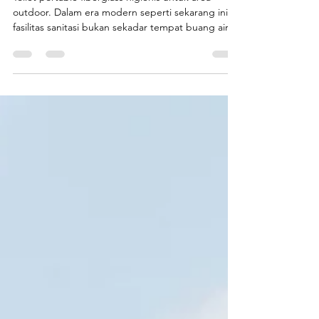
Sanitasi Zaman Now
Toilet portable fiberglass higienis untuk area
outdoor. Dalam era modern seperti sekarang ini,
fasilitas sanitasi bukan sekadar tempat buang air,
tetapi bagian penting dari pengalaman
pengunjung dan keamanan kesehatan publik .
Oleh karena itu, pilihan toilet portable higienis
menjadi solusi ideal baik untuk area proyek
konstruksi , event outdoor besar , maupun
rekreasi seperti waterpark kecil dan taman wisata .
Toilet portable fiberglass dari Endofiberglass , unit
produksi