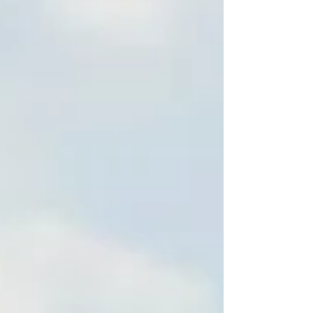
fiberglass yang ramah kantong, tapi tetap tampil
profesional. Dan itu yang lagi kamu cari sekarang,
kan? Kabar baiknya… PT Putra Prasendo Berkarya
melalui brand produksinya Endofiberglass hadir
seb