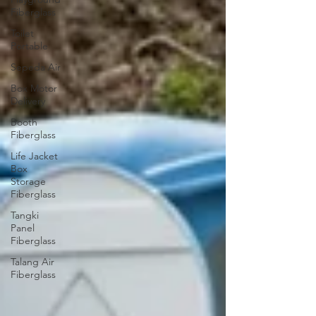
Fiberglass
Toilet
Portable
Sepeda Air
Box Motor
Delivery
Booth
Fiberglass
Life Jacket
Box
Storage
Fiberglass
Tangki
Panel
Fiberglass
Talang Air
Fiberglass