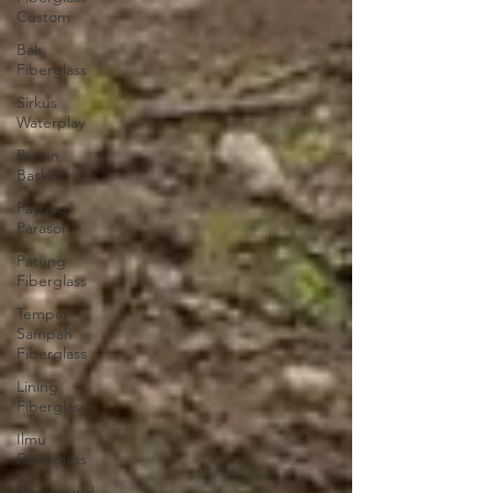
Custom
Bak
Fiberglass
Sirkus
Waterplay
Papan
Basket
Payung
Parasol
Patung
Fiberglass
Tempat
Sampah
Fiberglass
Lining
Fiberglass
Ilmu
Fiberglass
Playground