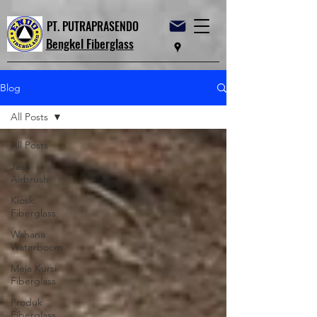
PT. PUTRAPRASENDO
Bengkel Fiberglass
Blog
All Posts
All Posts
Jasa
Airbrush
Kiosk
Fiberglass
Wahana
Waterboom
Meja Kursi
Fiberglass
Produk
Fiberglass