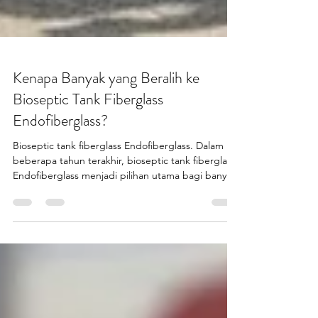
Kenapa Banyak yang Beralih ke
Bioseptic Tank Fiberglass
Endofiberglass?
Bioseptic tank fiberglass Endofiberglass. Dalam
beberapa tahun terakhir, bioseptic tank fiberglass
Endofiberglass menjadi pilihan utama bagi banyak
pihak yang berpikir rasional. Tidak hanya pemilik
rumah, tetapi juga instansi dan konsultan teknis
mulai beralih dari sistem lama. Peralihan ini bukan
sekadar tren, melainkan hasil dari evaluasi teknis
yang matang. Kekuatan material, ketahanan
jangka panjang, serta sistem pengolahan limbah