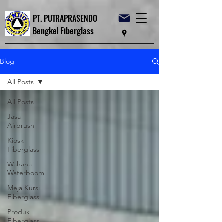
PT. PUTRAPRASENDO
Bengkel Fiberglass
Blog
All Posts
All Posts
Jasa
Airbrush
Kiosk
Fiberglass
Wahana
Waterboom
Meja Kursi
Fiberglass
Produk
Fiberglass