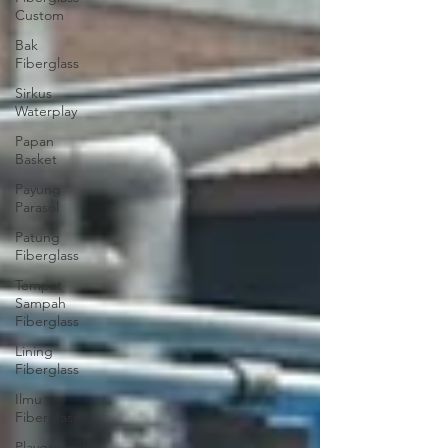
Custom
Bak
Fiberglass
Sirkus
Waterplay
Papan
Basket
Payung
Parasol
Patung
Fiberglass
Tempat
Sampah
Fiberglass
Lining
Fiberglass
Ilmu
Fiberglass
Playground