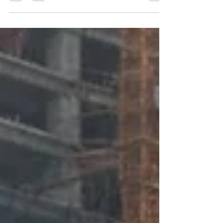
Bioseptic tank kawasan wisata. Dalam industri
pariwisata, kebersihan bukan sekadar standar, tapi
bagian dari pengalaman. Bioseptic tank kawasan
wisata hadir sebagai solusi sanitasi modern yang
membantu menjaga kenyamanan pengunjung
sekaligus citra destinasi. Area wisata seperti
waterpark, resort, dan taman rekreasi memiliki
tingkat pemakaian toilet yang tinggi. Karena itu,
sistem sanitasi harus kuat, kedap, dan mampu
bekerja stabil dalam jangka panjang. Kenapa
Sanitasi Jadi