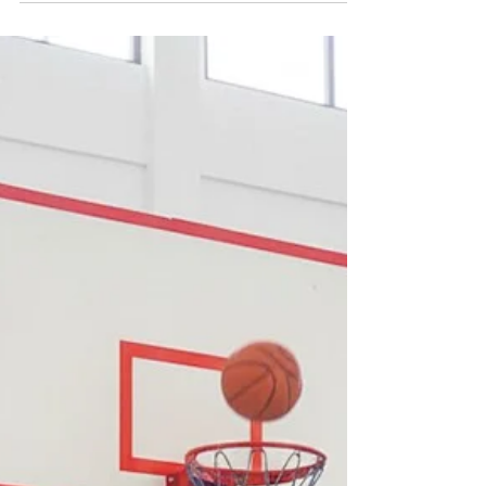
Papan basket outdoor fiberglass tahan panas dan
hujan. Lapangan basket outdoor sering kali jadi
pusat aktivitas warga, sekolah, hingga kawasan
perumahan. Masalahnya, banyak lapangan yang
cepat rusak karena menggunakan papan basket
biasa yang tidak dirancang untuk cuaca ekstrem.
Di sinilah papan basket outdoor fiberglass menjadi
solusi paling rasional. Produk dari Endofiberglass
(PT Putra Prasendo Berkarya) hadir untuk
menjawab kebutuhan fasilitas olahraga luar ruang
yang