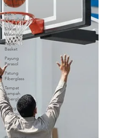
Custom
Bak
Fiberglass
Sirkus
Waterplay
Papan
Basket
Payung
Parasol
Patung
Fiberglass
Tempat
Sampah
Fiberglass
Lining
Fiberglass
Ilmu
Fiberglass
Playground