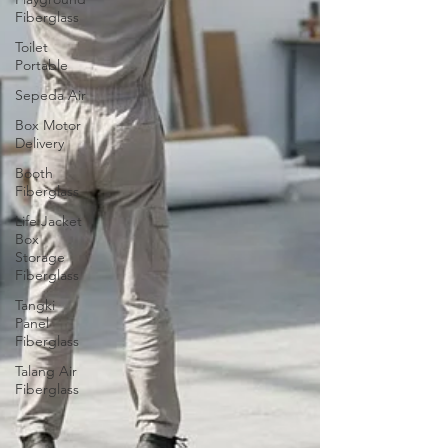
Fiberglass
Toilet
Portable
Sepeda Air
Box Motor
Delivery
Booth
Fiberglass
Life Jacket
Box
Storage
Fiberglass
Tangki
Panel
Fiberglass
Talang Air
Fiberglass