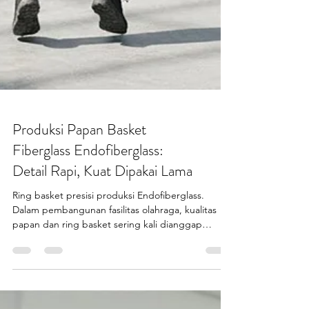
Produksi Papan Basket
Fiberglass Endofiberglass:
Detail Rapi, Kuat Dipakai Lama
Ring basket presisi produksi Endofiberglass.
Dalam pembangunan fasilitas olahraga, kualitas
papan dan ring basket sering kali dianggap
sepele. Padahal, di balik lapangan basket yang
aman dan nyaman, terdapat produksi papan
basket fiberglass yang serius, terukur, dan
berbasis material unggulan. Endofiberglass (PT