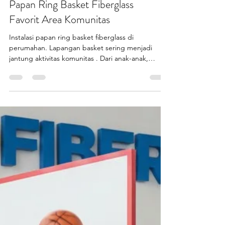
Lapangan Jadi Lebih Hidup!
Papan Ring Basket Fiberglass
Favorit Area Komunitas
Instalasi papan ring basket fiberglass di
perumahan. Lapangan basket sering menjadi
jantung aktivitas komunitas . Dari anak-anak,
remaja, sampai orang tua, semua berkumpul,
berinteraksi, dan membangun kebersamaan.
Namun, semua itu tidak akan berjalan maksimal
tanpa papan ring basket fiberglass yang kuat,
aman, dan tahan lama. Di banyak perumahan dan
lapangan umum, masih ditemukan papan basket
yang mudah rusak, ring bengkok, atau papan
lapuk karena hujan dan panas. Padahal, l