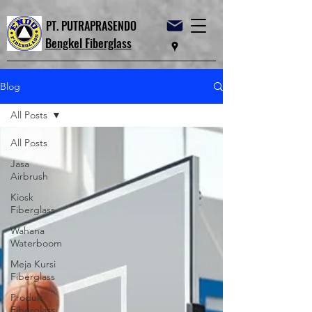
PT. PUTRAPRASENDO
Bengkel Fiberglass
Blog
All Posts
All Posts
Jasa
Airbrush
Kiosk
Fiberglass
Wahana
Waterboom
Meja Kursi
Fiberglass
Produk
Fiberglass