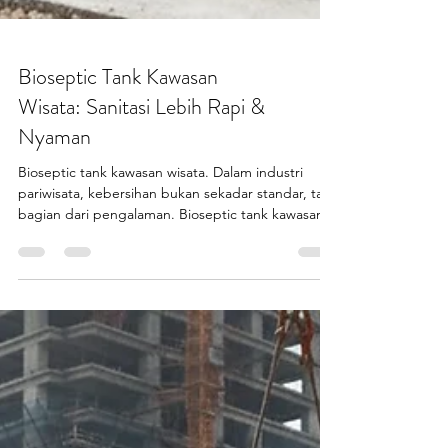
Bioseptic Tank Kawasan
Wisata: Sanitasi Lebih Rapi &
Nyaman
Bioseptic tank kawasan wisata. Dalam industri
pariwisata, kebersihan bukan sekadar standar, tapi
bagian dari pengalaman. Bioseptic tank kawasan
wisata hadir sebagai solusi sanitasi modern yang
membantu menjaga kenyamanan pengunjung
sekaligus citra destinasi. Area wisata seperti
waterpark, resort, dan taman rekreasi memiliki
tingkat pemakaian toilet yang tinggi. Karena itu,
sistem sanitasi harus kuat, kedap, dan mampu
bekerja stabil dalam jangka panjang. Kenapa