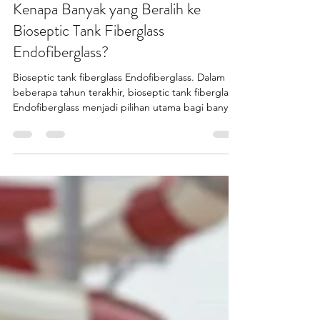
Kenapa Banyak yang Beralih ke
Bioseptic Tank Fiberglass
Endofiberglass?
Bioseptic tank fiberglass Endofiberglass. Dalam
beberapa tahun terakhir, bioseptic tank fiberglass
Endofiberglass menjadi pilihan utama bagi banyak
pihak yang berpikir rasional. Tidak hanya pemilik
rumah, tetapi juga instansi dan konsultan teknis
mulai beralih dari sistem lama. Peralihan ini bukan
sekadar tren, melainkan hasil dari evaluasi teknis
yang matang. Kekuatan material, ketahanan
jangka panjang, serta sistem pengolahan limbah
yang lebih modern menjadi faktor penentu