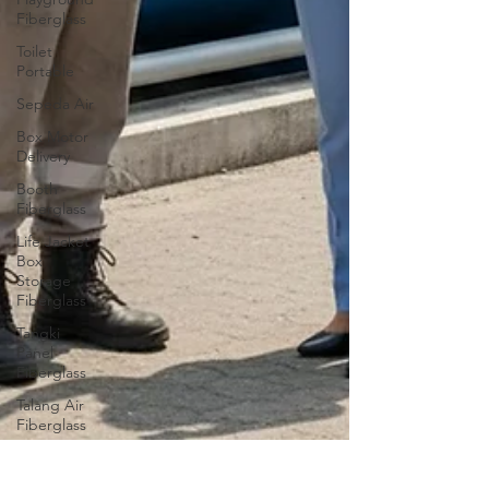
Fiberglass
Toilet
Portable
Sepeda Air
Box Motor
Delivery
Booth
Fiberglass
Life Jacket
Box
Storage
Fiberglass
Tangki
Panel
Fiberglass
Talang Air
Fiberglass