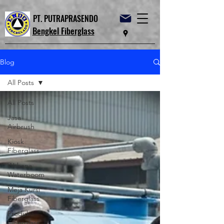
PT. PUTRAPRASENDO
Bengkel Fiberglass
Blog
All Posts
All Posts
Jasa
Airbrush
Kiosk
Fiberglass
Wahana
Waterboom
Meja Kursi
Fiberglass
Produk
Fiberglass