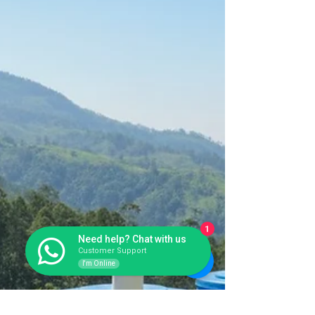
kebutuhan lapangan yang padat, cepat, dan
minim toleransi kesalahan. Kontraktor dan
developer membutuhkan sistem yang ringkas,
kuat, serta siap digunakan jangka panjang. Di
sinilah bioseptic tank fiberglass memainkan peran
penting dalam
1
Need help? Chat with us
Customer Support
I'm Online