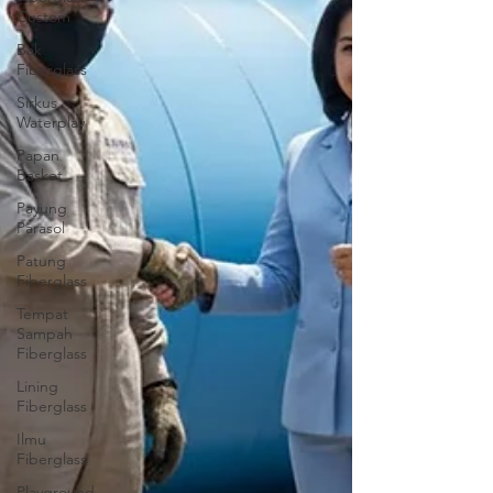
Custom
Bak
Fiberglass
Sirkus
Waterplay
Papan
Basket
Payung
Parasol
Patung
Fiberglass
Tempat
Sampah
Fiberglass
Lining
Fiberglass
Ilmu
Fiberglass
Playground