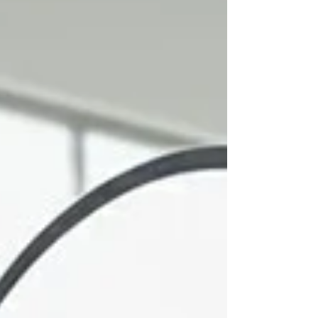
Putra Prasendo Berkarya) memahami bahwa papan
basket bukan sekadar papan, melainkan bagian
penting dari sistem olahraga yang dipakai intens,
bertahun-tahun, dan ole