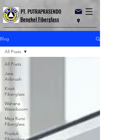
PT. PUTRAPRASENDO
Bengkel Fiberglass
Blog
All Posts
All Posts
Jasa
Airbrush
Kiosk
Fiberglass
Wahana
Waterboom
Meja Kursi
Fiberglass
Produk
Fiberglass