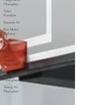
Fiberglass
Toilet
Portable
Sepeda Air
Box Motor
Delivery
Booth
Fiberglass
Life Jacket
Box
Storage
Fiberglass
Tangki
Panel
Fiberglass
Talang Air
Fiberglass