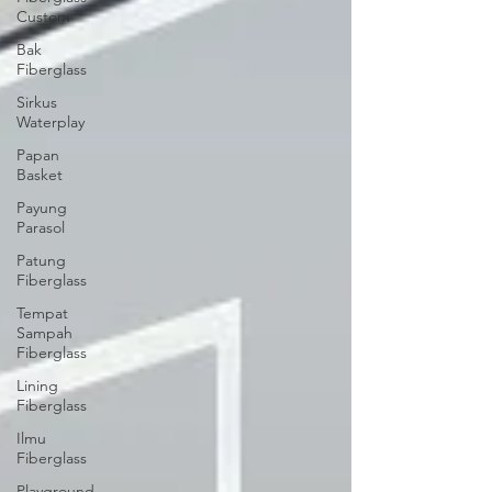
Custom
Bak
Fiberglass
Sirkus
Waterplay
Papan
Basket
Payung
Parasol
Patung
Fiberglass
Tempat
Sampah
Fiberglass
Lining
Fiberglass
Ilmu
Fiberglass
Playground