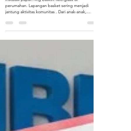
Lapangan Jadi Lebih Hidup!
Papan Ring Basket Fiberglass
Favorit Area Komunitas
Instalasi papan ring basket fiberglass di
perumahan. Lapangan basket sering menjadi
jantung aktivitas komunitas . Dari anak-anak,
remaja, sampai orang tua, semua berkumpul,
berinteraksi, dan membangun kebersamaan.
Namun, semua itu tidak akan berjalan maksimal
tanpa papan ring basket fiberglass yang kuat,
aman, dan tahan lama. Di banyak perumahan dan
lapangan umum, masih ditemukan papan basket
yang mudah rusak, ring bengkok, atau papan
lapuk karena hujan dan panas. Padahal, l