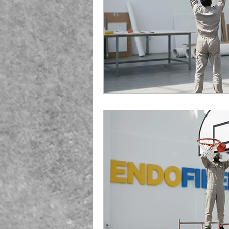
Playground Fiberglass
T
Life Jacket Box Storage Fib