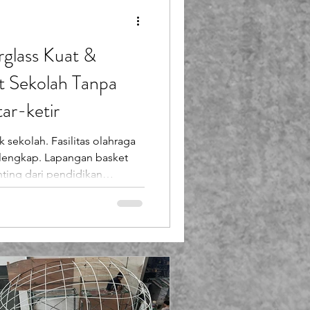
an papan basket fiber
rglass Kuat &
t Sekolah Tanpa
ar-ketir
 sekolah. Fasilitas olahraga
elengkap. Lapangan basket
nting dari pendidikan
n pembinaan prestasi siswa .
erkendala pada biaya
 cepat rusak , terutama
i sinilah papan basket
uh lebih awet dibandin