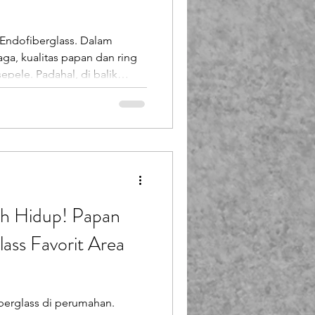
Booth Fiberglass
 Endofiberglass. Dalam
ga, kualitas papan dan ring
lass
epele. Padahal, di balik
dan nyaman, terdapat
ukur, dan
Endofiberglass (PT Putra
kan bagian penting dari
 intens, bertahun-tahun, dan
ih Hidup! Papan
lass Favorit Area
fiberglass di perumahan.