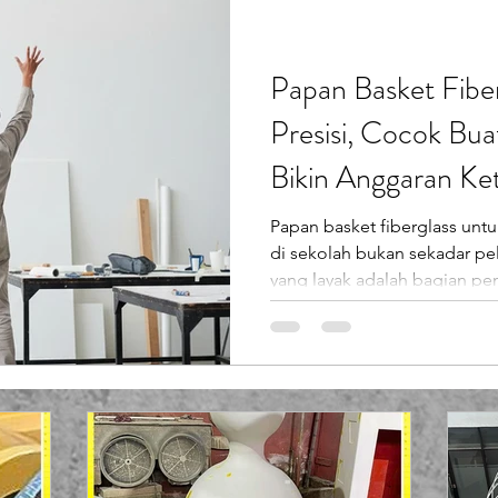
solusi. Produk ring basket d
Papan Basket Fibe
Presisi, Cocok Bua
Bikin Anggaran Ket
Papan basket fiberglass untuk
di sekolah bukan sekadar p
yang layak adalah bagian pe
karakter, kesehatan fisik, da
Sayangnya, banyak sekolah t
perawatan papan basket yang
untuk penggunaan outdoor. D
fiberglass menjadi solusi paling rasional. Material ini kuat,
presisi, tahan cuaca , dan ja