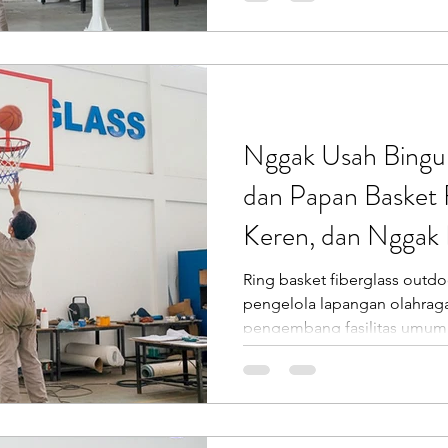
papan basket biasa yang tidak dirancang untuk cuaca
ekstrem. Di sinilah papan ba
menjadi solusi paling rasion
(PT Putra Prasendo Berkarya) hadir untuk menjawab
Nggak Usah Bingun
dan Papan Basket F
Keren, dan Nggak 
Ring basket fiberglass outd
pengelola lapangan olahrag
pengembang fasilitas umum,
memilih ring basket dan papan 
awet, aman, dan harganya ma
pasaran terlihat murah di awa
terpapar panas, hujan, dan pe
Endofiberglass (PT Putra Prasendo Be