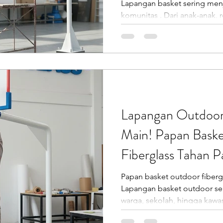
Lapangan basket sering menja
komunitas . Dari anak-anak, 
semua berkumpul, berinter
kebersamaan. Namun, semua i
maksimal tanpa papan ring basket f
aman, dan tahan lama. Di b
lapangan umum, masih dite
mudah rusak, ring bengkok, 
hujan dan panas. Padahal, l
Lapangan Outdoor 
Main! Papan Bask
Fiberglass Tahan 
Papan basket outdoor fiberg
Lapangan basket outdoor serin
warga, sekolah, hingga kaw
banyak lapangan yang cepat