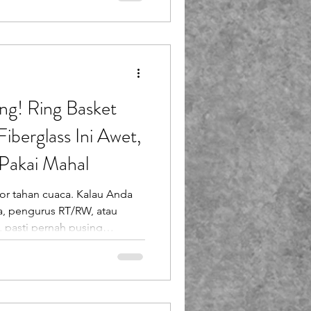
sket outdoor fiberglass
al. Produk dari Endofiberglass
kebutuhan fasilitas olahraga luar ruang yang
g! Ring Basket
iberglass Ini Awet,
Pakai Mahal
oor tahan cuaca. Kalau Anda
a, pengurus RT/RW, atau
 pasti pernah pusing
basket fiberglass yang
suk akal. Banyak produk di
l, tapi cepat rusak setelah
makaian rutin. Di sinilah
rkarya) hadir sebagai