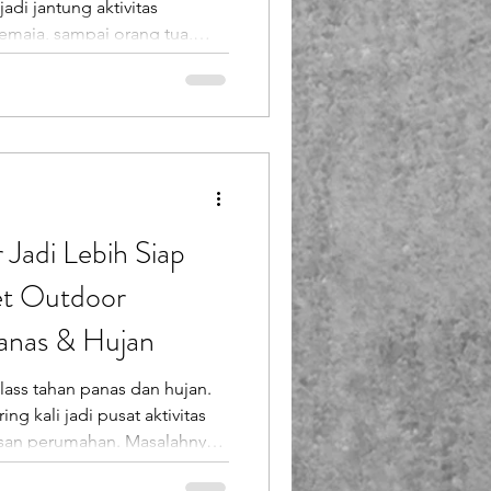
di jantung aktivitas
remaja, sampai orang tua,
aksi, dan membangun
tu tidak akan berjalan
iberglass yang kuat,
anyak perumahan dan
mukan papan basket yang
atau papan lapuk karena
Jadi Lebih Siap
et Outdoor
Panas & Hujan
lass tahan panas dan hujan.
g kali jadi pusat aktivitas
asan perumahan. Masalahnya,
 rusak karena menggunakan