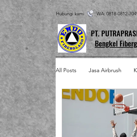
Hubungi kami WA: 0818-0812-7
PT. PUTRAPRA
Bengkel Fiberg
All Posts
Jasa Airbrush
K
Produk Fiberglass Custom
Patung Fiberglass
Temp