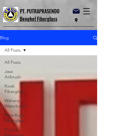
PT. PUTRAPRASENDO
Bengkel Fiberglass
Blog
All Posts
All Posts
Jasa
Airbrush
Kiosk
Fiberglass
Wahana
Waterboom
Meja Kursi
Fiberglass
Produk
Fiberglass