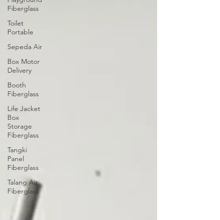
Fiberglass
Toilet
Portable
Sepeda Air
Box Motor
Delivery
Booth
Fiberglass
Life Jacket
Box
Storage
Fiberglass
Tangki
Panel
Fiberglass
Talang Air
Fiberglass