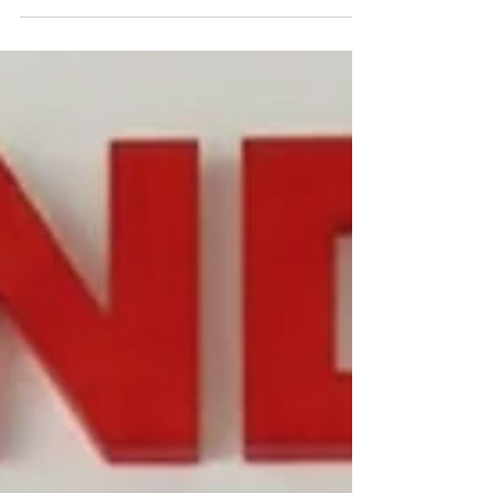
Fiberglass. Ketika Anda melihat kostum cosplay
fiberglass custom tampil megah di event besar,
pameran, atau konten digital, yang terlihat bukan
hanya kostumnya, melainkan hasil dari proses
kreatif panjang, detail teknis presisi, dan
craftsmanship tingkat tinggi . Cosplay profesional
hari ini bukan sekadar meniru karakter. Ia adalah
karya visual tiga dimensi yang menuntut ketepatan
bentuk, kekuatan material, serta kenyamanan bagi
pengguna