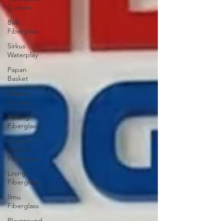
Custom
Bak
Fiberglass
Sirkus
Waterplay
Papan
Basket
Payung
Parasol
Patung
Fiberglass
Tempat
Sampah
Fiberglass
Lining
Fiberglass
Ilmu
Fiberglass
Playground