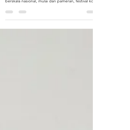
produksi Endofiberglass yang ikonik. Dalam event
berskala nasional, mulai dari pameran, festival kota,
peluncuran brand, hingga taman hiburan
sehingga visual bukan lagi pelengkap. Peran visual
adalah daya tarik utama . Karena itu, kostum
cosplay fiberglass event kini dipandang bukan
sebagai biaya, melainkan investasi visual jangka
panjang . Kostum yang kuat, detail, dan konsisten
akan terus bekerja untuk brand, pemerintah daera