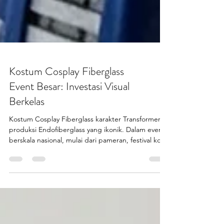
Kostum Cosplay Fiberglass
Event Besar: Investasi Visual
Berkelas
Kostum Cosplay Fiberglass karakter Transformers
produksi Endofiberglass yang ikonik. Dalam event
berskala nasional, mulai dari pameran, festival kota,
peluncuran brand, hingga taman hiburan
sehingga visual bukan lagi pelengkap. Peran visual
adalah daya tarik utama . Karena itu, kostum
cosplay fiberglass event kini dipandang bukan
sebagai biaya, melainkan investasi visual jangka