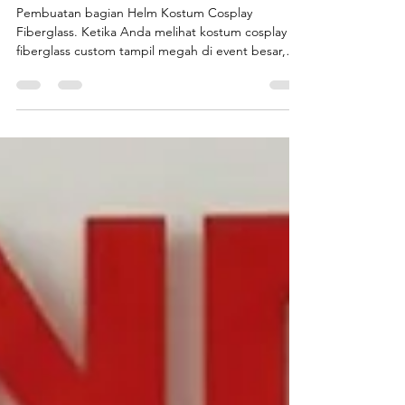
Proses Kreatif di Balik Kostum
Cosplay Fiberglass Custom
yang Realistis dan Presisi
Pembuatan bagian Helm Kostum Cosplay
Fiberglass. Ketika Anda melihat kostum cosplay
fiberglass custom tampil megah di event besar,
pameran, atau konten digital, yang terlihat bukan
hanya kostumnya, melainkan hasil dari proses
kreatif panjang, detail teknis presisi, dan
craftsmanship tingkat tinggi . Cosplay profesional
hari ini bukan sekadar meniru karakter. Ia adalah
karya visual tiga dimensi yang menuntut ketepatan
bentuk, kekuatan material, serta kenyamanan bagi
pengguna