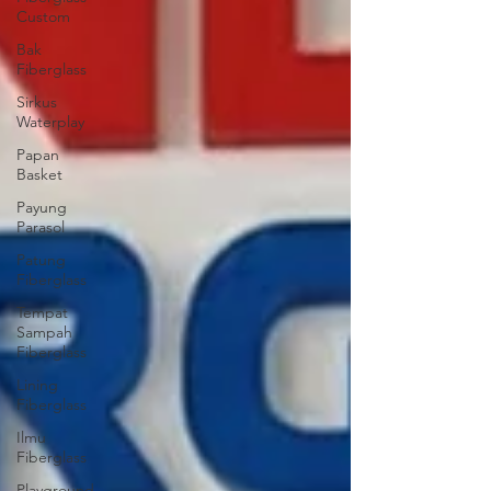
Custom
Bak
Fiberglass
Sirkus
Waterplay
Papan
Basket
Payung
Parasol
Patung
Fiberglass
Tempat
Sampah
Fiberglass
Lining
Fiberglass
Ilmu
Fiberglass
Playground