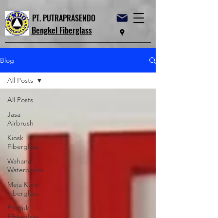
PT. PUTRAPRASENDO
Bengkel Fiberglass
Blog
All Posts
All Posts
Jasa
Airbrush
Kiosk
Fiberglass
Wahana
Waterboom
Meja Kursi
Fiberglass
Produk
Fiberglass