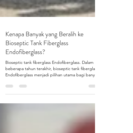
Kenapa Banyak yang Beralih ke
Bioseptic Tank Fiberglass
Endofiberglass?
Bioseptic tank fiberglass Endofiberglass. Dalam
beberapa tahun terakhir, bioseptic tank fiberglass
Endofiberglass menjadi pilihan utama bagi banyak
pihak yang berpikir rasional. Tidak hanya pemilik
rumah, tetapi juga instansi dan konsultan teknis
mulai beralih dari sistem lama. Peralihan ini bukan
sekadar tren, melainkan hasil dari evaluasi teknis
yang matang. Kekuatan material, ketahanan
jangka panjang, serta sistem pengolahan limbah