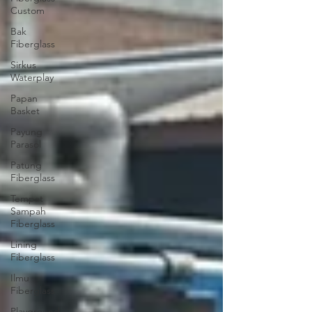
Custom
Bak
Fiberglass
Sirkus
Waterplay
Papan
Basket
Payung
Parasol
Patung
Fiberglass
Tempat
Sampah
Fiberglass
Lining
Fiberglass
Ilmu
Fiberglass
Playground