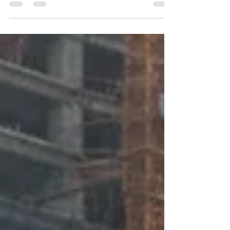
Nyaman
Bioseptic tank kawasan wisata. Dalam industri
pariwisata, kebersihan bukan sekadar standar, tapi
bagian dari pengalaman. Bioseptic tank kawasan
wisata hadir sebagai solusi sanitasi modern yang
membantu menjaga kenyamanan pengunjung
sekaligus citra destinasi. Area wisata seperti
waterpark, resort, dan taman rekreasi memiliki
tingkat pemakaian toilet yang tinggi. Karena itu,
sistem sanitasi harus kuat, kedap, dan mampu
bekerja stabil dalam jangka panjang. Kenapa
Sanitasi Jadi