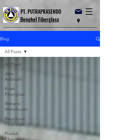
PT. PUTRAPRASENDO
Bengkel Fiberglass
Blog
All Posts
All Posts
Jasa
Airbrush
Kiosk
Fiberglass
Wahana
Waterboom
Meja Kursi
Fiberglass
Produk
Fiberglass