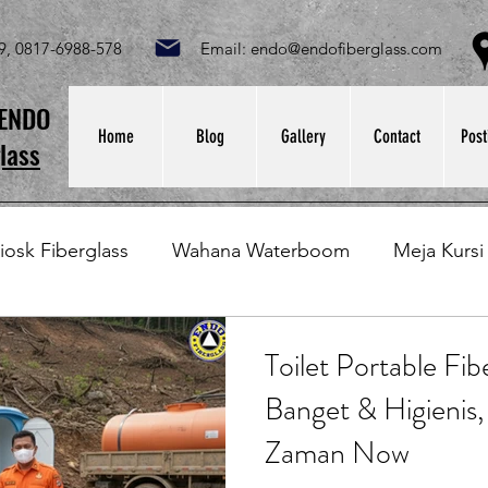
049, 0817-6988-578 Email:
endo@endofiberglass.com
Lok
SENDO
Home
Blog
Gallery
Contact
Post
lass
iosk Fiberglass
Wahana Waterboom
Meja Kursi
Bak Fiberglass
Sirkus Waterplay
Papan Bask
Toilet Portable Fib
Banget & Higienis, 
at Sampah Fiberglass
Lining Fiberglass
Ilmu Fib
Zaman Now