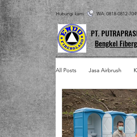
Hubungi kami WA: 0818-0812-7
PT. PUTRAPRA
Bengkel Fiberg
All Posts
Jasa Airbrush
K
Produk Fiberglass Custom
Patung Fiberglass
Temp