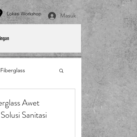
asi Workshop
Masuk
ingan
 Fiberglass
et
Payung Parasol
erglass Awet
Solusi Sanitasi
erglass