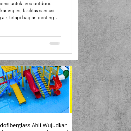
gienis untuk area outdoor.
Booth Fiberglass
rang ini, fasilitas sanitasi
air, tetapi bagian penting
tan
lass
han toilet portable higienis
uk area proyek konstruksi ,
 rekreasi seperti waterpark
t portable fiberglass dari
si
dofiberglass Ahli Wujudkan