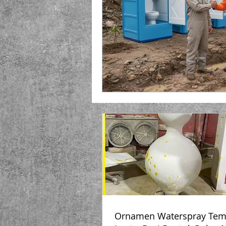
Playground Fiberglass
T
Life Jacket Box Storage Fib
Ornamen Waterspray Tem