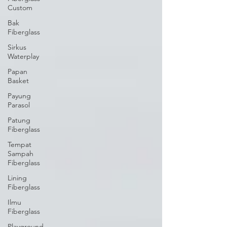
Custom
Bak
Fiberglass
Sirkus
Waterplay
Papan
Basket
Payung
Parasol
Patung
Fiberglass
Tempat
Sampah
Fiberglass
Lining
Fiberglass
Ilmu
Fiberglass
Playground