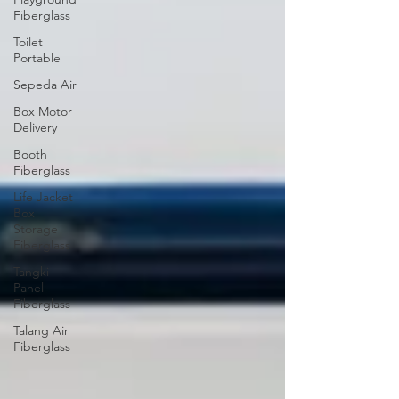
Fiberglass
Toilet
Portable
Sepeda Air
Box Motor
Delivery
Booth
Fiberglass
Life Jacket
Box
Storage
Fiberglass
Tangki
Panel
Fiberglass
Talang Air
Fiberglass