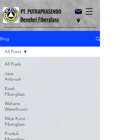
PT. PUTRAPRASENDO
Bengkel Fiberglass
Blog
All Posts
All Posts
Jasa
Airbrush
Kiosk
Fiberglass
Wahana
Waterboom
Meja Kursi
Fiberglass
Produk
Fiberglass