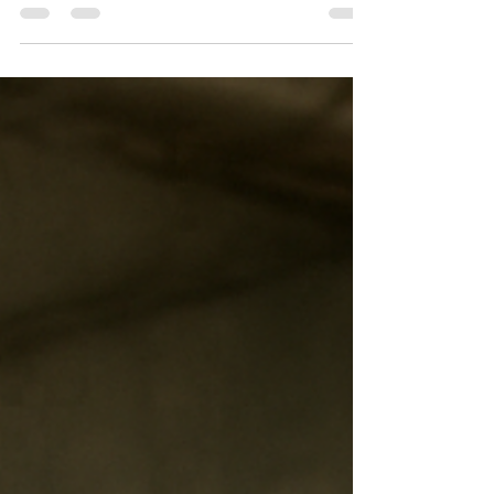
portable fiberglass untuk para pekerja adalah hal
penting agar produktivitas tetap tinggi. Dengan
area terbatas dan mobilitas yang tinggi, kontraktor
perlu fasilitas sanitasi yang kuat , higienis , dan
praktis dipindahkan kapan saja. Di sinilah
Endofiberglass , unit produksi fiberglass milik PT
Putra Prasendo Berkarya , hadir sebagai solusi
terbaik: toilet portable proyek