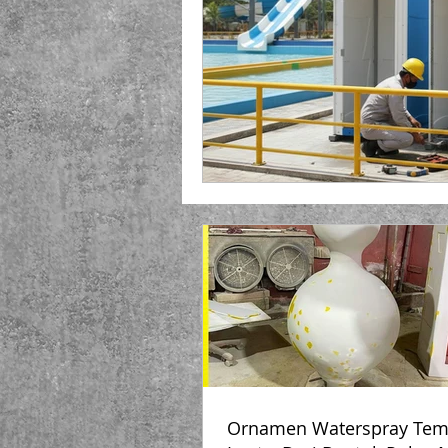
Playground Fiberglass
T
Life Jacket Box Storage Fib
Ornamen Waterspray Tem