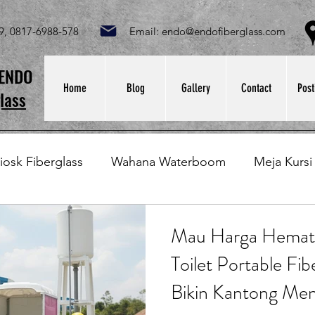
049, 0817-6988-578 Email:
endo@endofiberglass.com
Lok
SENDO
Home
Blog
Gallery
Contact
Post
lass
iosk Fiberglass
Wahana Waterboom
Meja Kursi
Bak Fiberglass
Sirkus Waterplay
Papan Bask
Mau Harga Hemat 
Toilet Portable Fib
at Sampah Fiberglass
Lining Fiberglass
Ilmu Fib
Bikin Kantong Menj