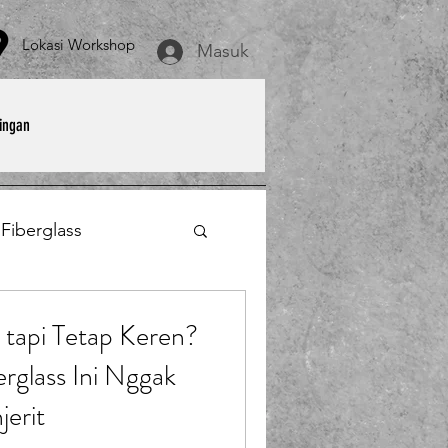
asi Workshop
Masuk
ingan
 Fiberglass
et
Payung Parasol
tapi Tetap Keren?
erglass Ini Nggak
erglass
erit