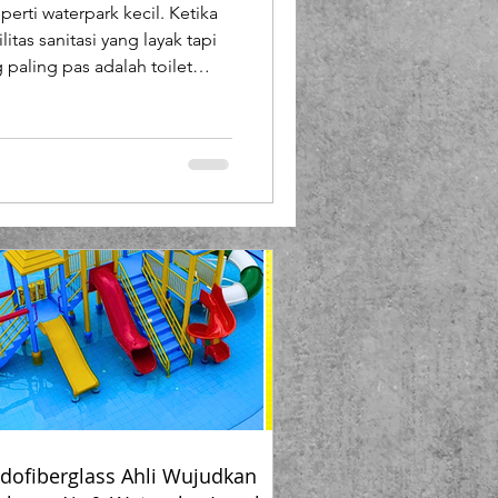
erti waterpark kecil. Ketika
Booth Fiberglass
tas sanitasi yang layak tapi
 paling pas adalah toilet
k kontraktor pemula, UMKM,
lass
ncari harga toilet portable
i kamu cari sekarang, kan?
rkarya melalui brand
roduksinya Endofiberglass hadir seb
dofiberglass Ahli Wujudkan