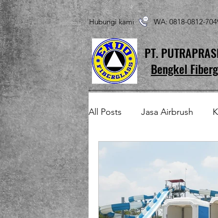
Hubungi kami WA: 0818-0812-7
PT. PUTRAPRA
Bengkel Fiberg
All Posts
Jasa Airbrush
K
Produk Fiberglass Custom
Patung Fiberglass
Temp