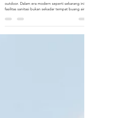
Toilet portable fiberglass higienis untuk area
outdoor. Dalam era modern seperti sekarang ini,
fasilitas sanitasi bukan sekadar tempat buang air,
tetapi bagian penting dari pengalaman
pengunjung dan keamanan kesehatan publik .
Oleh karena itu, pilihan toilet portable higienis
menjadi solusi ideal baik untuk area proyek
konstruksi , event outdoor besar , maupun
rekreasi seperti waterpark kecil dan taman wisata .
Toilet portable fiberglass dari Endofiberglass , unit
produksi