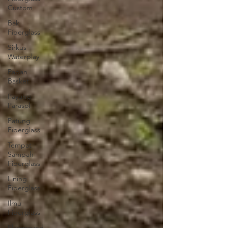
Custom
Bak
Fiberglass
Sirkus
Waterplay
Papan
Basket
Payung
Parasol
Patung
Fiberglass
Tempat
Sampah
Fiberglass
Lining
Fiberglass
Ilmu
Fiberglass
Playground