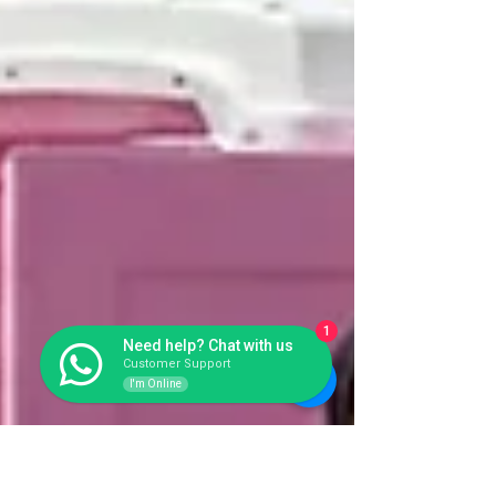
1
Need help? Chat with us
Customer Support
I'm Online