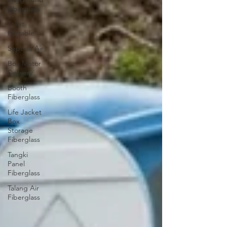
Fiberglass
Toilet
Portable
Sepeda Air
Box Motor
Delivery
Booth
Fiberglass
Life Jacket
Box
Storage
Fiberglass
Tangki
Panel
Fiberglass
Talang Air
Fiberglass