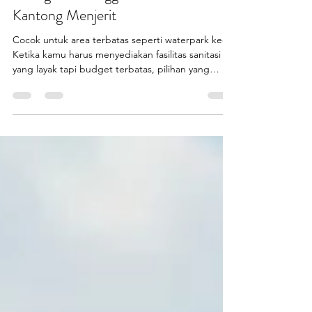
Mau Harga Hemat tapi Tetap
Keren? Toilet Portable
Fiberglass Ini Nggak Bikin
Kantong Menjerit
Cocok untuk area terbatas seperti waterpark kecil.
Ketika kamu harus menyediakan fasilitas sanitasi
yang layak tapi budget terbatas, pilihan yang
paling pas adalah toilet portable fiberglass .
Banyak kontraktor pemula, UMKM, hingga
pemerintah daerah mencari harga toilet portable
fiberglass yang ramah kantong, tapi tetap tampil
profesional. Dan itu yang lagi kamu cari sekarang,
kan? Kabar baiknya… PT Putra Prasendo Berkarya
melalui brand produksinya Endofiberglass hadir
seb