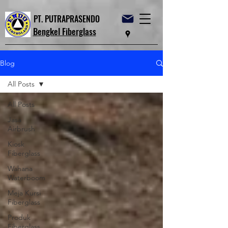
PT. PUTRAPRASENDO
Bengkel Fiberglass
Blog
All Posts
All Posts
Jasa
Airbrush
Kiosk
Fiberglass
Wahana
Waterboom
Meja Kursi
Fiberglass
Produk
Fiberglass