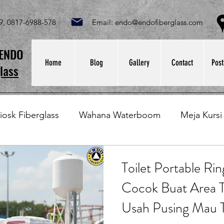
049, 0817-6988-578 Email:
endo@endofiberglass.com
Lok
SENDO
Home
Blog
Gallery
Contact
Post
lass
iosk Fiberglass
Wahana Waterboom
Meja Kursi
Bak Fiberglass
Sirkus Waterplay
Papan Bask
Toilet Portable Ri
Cocok Buat Area T
at Sampah Fiberglass
Lining Fiberglass
Ilmu Fib
Usah Pusing Mau T