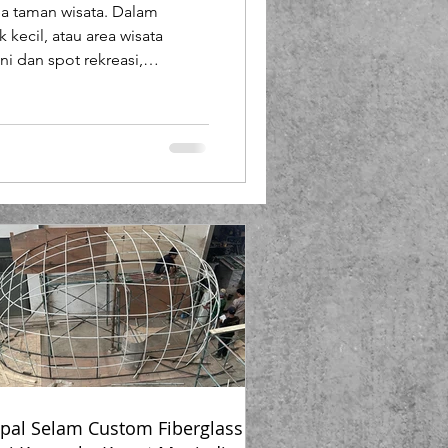
area taman wisata. Dalam
Booth Fiberglass
 kecil, atau area wisata
ni dan spot rekreasi,
ea terbatas menjadi
lass
anya memberikan kenyamanan,
fesional area tersebut. PT
lui unit produksinya
yang ringan , tangguh , serta mudah dipindahkan yan
pal Selam Custom Fiberglass –