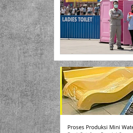
Playground Fiberglass
T
Life Jacket Box Storage Fib
Proses Produksi Mini Wate