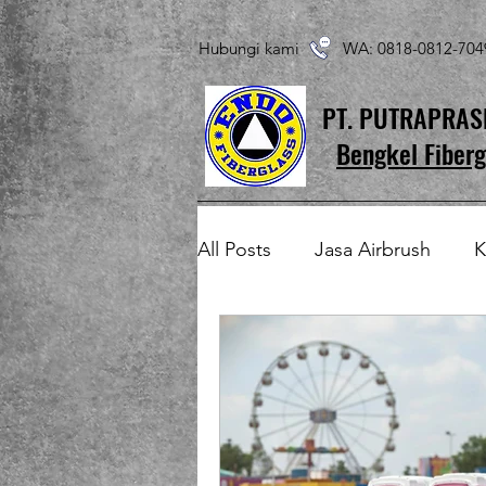
Hubungi kami WA: 0818-0812-7
PT. PUTRAPRA
Bengkel Fiberg
All Posts
Jasa Airbrush
K
Produk Fiberglass Custom
Patung Fiberglass
Temp