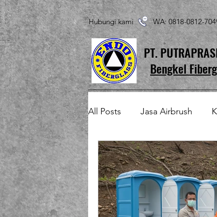
Hubungi kami WA: 0818-0812-7
PT. PUTRAPRA
Bengkel Fiberg
All Posts
Jasa Airbrush
K
Produk Fiberglass Custom
Patung Fiberglass
Temp