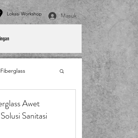
asi Workshop
Masuk
ingan
 Fiberglass
et
Payung Parasol
erglass Awet
Solusi Sanitasi
erglass