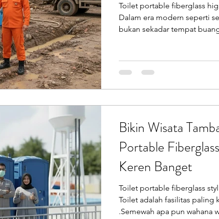
Toilet portable fiberglass hi
oilet Portable
Sepeda Air
Box Motor Delivery
Dalam era modern seperti seka
bukan sekadar tempat buang 
dari pengalaman pengunjung dan keamanan keseha
erglass
Tangki Panel Fiberglass
Talang Air Fiberg
publik . Oleh karena itu, pili
menjadi solusi ideal baik unt
event outdoor besar , maupun
kecil dan taman wisata . Toile
Endofiberglass , unit produk
Bikin Wisata Tamb
Portable Fiberglas
Keren Banget
Toilet portable fiberglass sty
Toilet adalah fasilitas paling k
.Semewah apa pun wahana wat