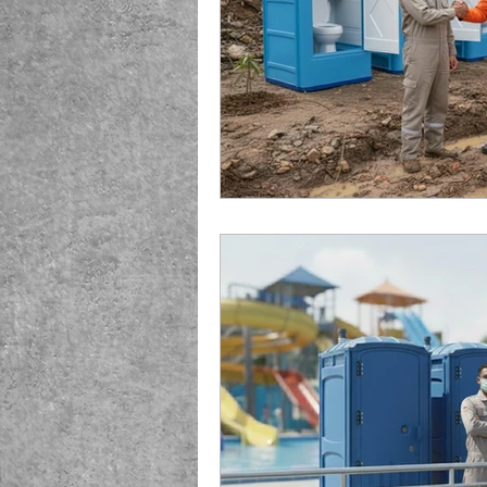
Playground Fiberglass
T
Life Jacket Box Storage Fib