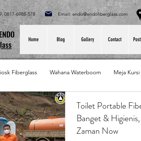
049, 0817-6988-578 Email:
endo@endofiberglass.com
Lok
SENDO
Home
Blog
Gallery
Contact
Post
lass
iosk Fiberglass
Wahana Waterboom
Meja Kursi
Bak Fiberglass
Sirkus Waterplay
Papan Bask
Toilet Portable Fib
Banget & Higienis, 
at Sampah Fiberglass
Lining Fiberglass
Ilmu Fib
Zaman Now