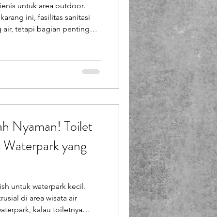
gienis untuk area outdoor.
Booth Fiberglass
rang ini, fasilitas sanitasi
air, tetapi bagian penting
tan
lass
han toilet portable higienis
uk area proyek konstruksi ,
 rekreasi seperti waterpark
t portable fiberglass dari
si
ah Nyaman! Toilet
s Waterpark yang
lish untuk waterpark kecil.
rusial di area wisata air
erpark, kalau toiletnya