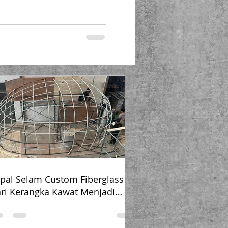
area bermain , sudah pasti akan
unjung. Karena itu, toilet
PT
jadi solusi yang: ✔ Tahan
mengikuti tema waterpark ✔
kebutuhan o
pal Selam Custom Fiberglass –
ri Kerangka Kawat Menjadi
ang Unik yang Menakjubkan 🚤