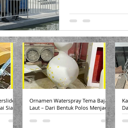
jorok, rusak, atau jauh dari 
menurunkan pengalaman peng
portable fiberglass waterpark dari Endofiberglass (
Putra Prasendo Berkarya) men
cuaca ✔ Higienis ✔ Stylish 
Mudah dipindahkan sesuai 
rslide –
Ornamen Waterspray Tema Bajak
Ka
ai Siap
Laut – Dari Bentuk Polos Menjadi
Da
Penuh Cerita
Ru
✨