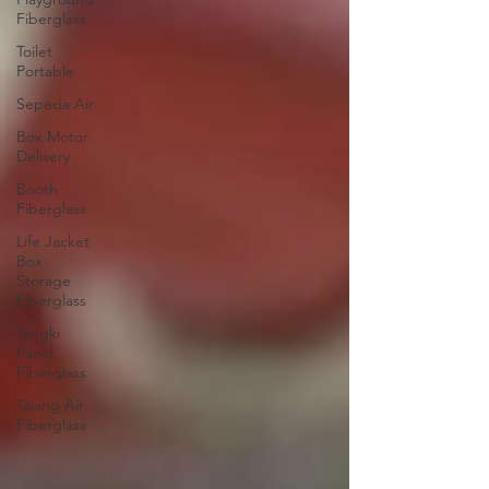
Fiberglass
Toilet
Portable
Sepeda Air
Box Motor
Delivery
Booth
Fiberglass
Life Jacket
Box
Storage
Fiberglass
Tangki
Panel
Fiberglass
Talang Air
Fiberglass