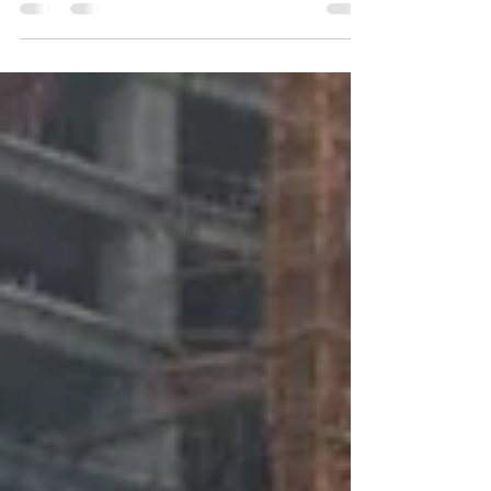
bagian dari pengalaman. Bioseptic tank kawasan
wisata hadir sebagai solusi sanitasi modern yang
membantu menjaga kenyamanan pengunjung
sekaligus citra destinasi. Area wisata seperti
waterpark, resort, dan taman rekreasi memiliki
tingkat pemakaian toilet yang tinggi. Karena itu,
sistem sanitasi harus kuat, kedap, dan mampu
bekerja stabil dalam jangka panjang. Kenapa
Sanitasi Jadi