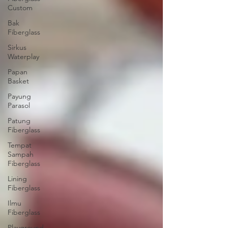
Custom
Bak
Fiberglass
Sirkus
Waterplay
Papan
Basket
Payung
Parasol
Patung
Fiberglass
Tempat
Sampah
Fiberglass
Lining
Fiberglass
Ilmu
Fiberglass
Playground