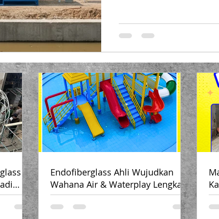
produktivitas tetap tinggi. 
mobilitas yang tinggi, kontrak
yang kuat , higienis , dan praktis d
Di sinilah Endofiberglass , un
PT Putra Prasendo Berkarya , 
toilet portable proyek
glass –
Endofiberglass Ahli Wujudkan
Ma
adi
Wahana Air & Waterplay Lengkap!
Ka
bkan 🚤
💦🎢
De