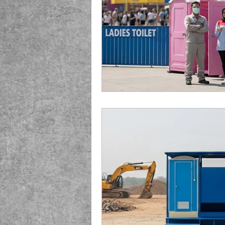
Playground Fiberglass
T
Life Jacket Box Storage Fib