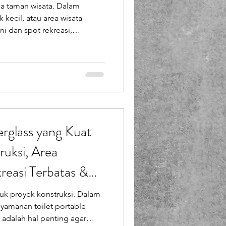
area taman wisata. Dalam
Booth Fiberglass
 kecil, atau area wisata
ni dan spot rekreasi,
ea terbatas menjadi
lass
anya memberikan kenyamanan,
fesional area tersebut. PT
lui unit produksinya
yang ringan , tangguh , serta mudah dipindahkan yan
erglass yang Kuat
ruksi, Area
reasi Terbatas &
ai Ribet!
ntuk proyek konstruksi. Dalam
nyamanan toilet portable