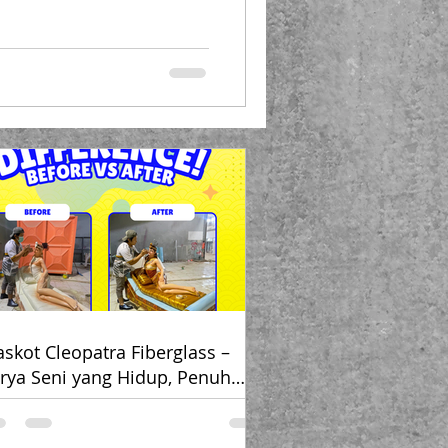
Dengan area terbatas dan
tor perlu fasilitas sanitasi
ipindahkan kapan saja.
it produksi fiberglass milik
hadir sebagai solusi terbaik:
skot Cleopatra Fiberglass –
rya Seni yang Hidup, Penuh
tail & Penuh Karakter 👑✨