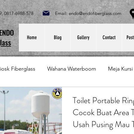
049, 0817-6988-578 Email:
endo@endofiberglass.com
Lok
SENDO
Home
Blog
Gallery
Contact
Post
lass
iosk Fiberglass
Wahana Waterboom
Meja Kursi
Bak Fiberglass
Sirkus Waterplay
Papan Bask
Toilet Portable Ri
Cocok Buat Area T
at Sampah Fiberglass
Lining Fiberglass
Ilmu Fib
Usah Pusing Mau T