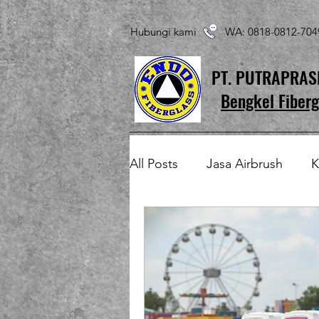
Hubungi kami WA: 0818-0812-7
PT. PUTRAPRA
Bengkel Fiberg
All Posts
Jasa Airbrush
K
Produk Fiberglass Custom
Patung Fiberglass
Temp