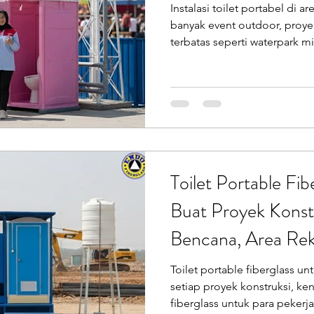
Instalasi toilet portabel di 
oilet Portable
Sepeda Air
Box Motor Delivery
banyak event outdoor, proyek
terbatas seperti waterpark mi
kebutuhan akan toilet portable ar
erglass
Tangki Panel Fiberglass
Talang Air Fiberg
penting. Solusi ini tidak h
tetapi juga menjaga citra pro
Putra Prasendo Berkarya mela
Endofiberglass menghadirkan toilet portable fiberglass
Toilet Portable Fib
Buat Proyek Konst
Bencana, Area Rek
Lainnya, Nggak Pak
Toilet portable fiberglass u
setiap proyek konstruksi, ke
fiberglass untuk para pekerja adalah hal penting agar