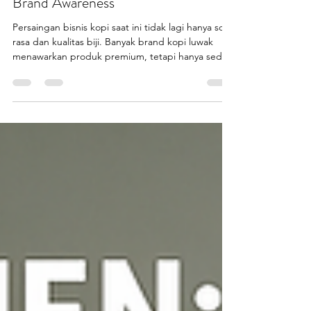
Fiberglass untuk Tingkatkan
Brand Awareness
Persaingan bisnis kopi saat ini tidak lagi hanya soal
rasa dan kualitas biji. Banyak brand kopi luwak
menawarkan produk premium, tetapi hanya sedikit
yang benar benar melekat di ingatan konsumen.
Salah satu penyebabnya adalah identitas visual
yang kurang kuat dan mudah dilupakan. Di sinilah
maskot kopi luwak memainkan peran penting
sebagai elemen branding visual. Maskot bukan
sekadar hiasan, melainkan representasi karakter
brand yang bisa dilihat, diingat, dan dirasakan
oleh