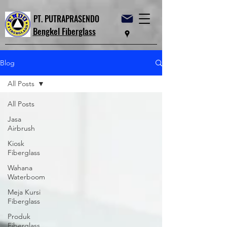
PT. PUTRAPRASENDO
Bengkel Fiberglass
Blog
All Posts
All Posts
Jasa
Airbrush
Kiosk
Fiberglass
Wahana
Waterboom
Meja Kursi
Fiberglass
Produk
Fiberglass