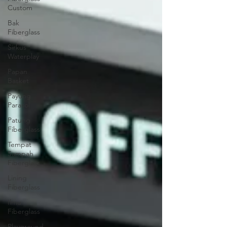
Custom
Bak
Fiberglass
Sirkus
Waterplay
Papan
Basket
Payung
Parasol
Patung
Fiberglass
Tempat
Sampah
Fiberglass
Lining
Fiberglass
Ilmu
Fiberglass
Playground