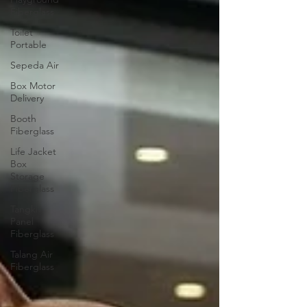
Fiberglass
Toilet
Portable
Sepeda Air
Box Motor
Delivery
Booth
Fiberglass
Life Jacket
Box
Storage
Fiberglass
Tangki
Panel
Fiberglass
Talang Air
Fiberglass