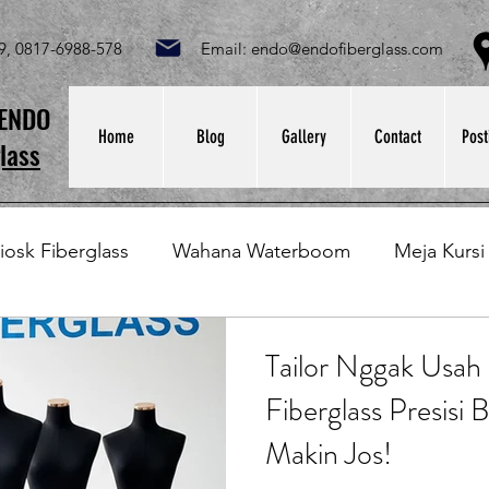
049, 0817-6988-578 Email:
endo@endofiberglass.com
Lok
SENDO
Home
Blog
Gallery
Contact
Post
lass
iosk Fiberglass
Wahana Waterboom
Meja Kursi
Bak Fiberglass
Sirkus Waterplay
Papan Bask
Tailor Nggak Usah
Fiberglass Presisi B
at Sampah Fiberglass
Lining Fiberglass
Ilmu Fib
Makin Jos!