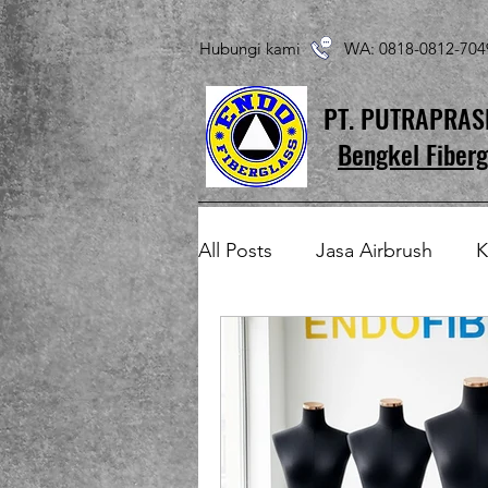
Hubungi kami WA: 0818-0812-7
PT. PUTRAPRA
Bengkel Fiberg
All Posts
Jasa Airbrush
K
Produk Fiberglass Custom
Patung Fiberglass
Temp