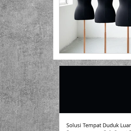
Playground Fiberglass
T
Life Jacket Box Storage Fib
Solusi Tempat Duduk Luar