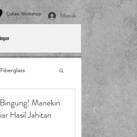
asi Workshop
Masuk
ingan
 Fiberglass
et
Payung Parasol
 Bingung! Manekin
iar Hasil Jahitan
erglass