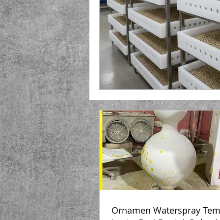
Playground Fiberglass
T
Life Jacket Box Storage Fib
Ornamen Waterspray Tem