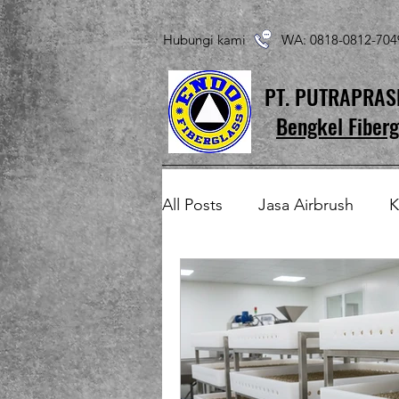
Hubungi kami WA: 0818-0812-7
PT. PUTRAPRA
Bengkel Fiberg
All Posts
Jasa Airbrush
K
Produk Fiberglass Custom
Patung Fiberglass
Temp