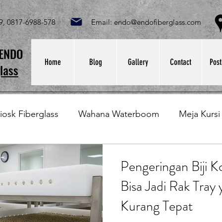
049, 0817-6988-578 Email:
endo@endofiberglass.com
Lok
SENDO
Home
Blog
Gallery
Contact
Post
lass
iosk Fiberglass
Wahana Waterboom
Meja Kursi
Bak Fiberglass
Sirkus Waterplay
Papan Bask
Pengeringan Biji 
Bisa Jadi Rak Tray
at Sampah Fiberglass
Lining Fiberglass
Ilmu Fib
Kurang Tepat