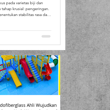
us pada varietas biji dan
Booth Fiberglass
tu tahap krusial: pengeringan.
enentukan stabilitas rasa dan
 tidak merata, biji kopi bisa
lass
sih lembap di bagian
an biji kopi berperan
s yang sering luput
n biji kopi fiberglass.
 Pengeringan Kopi P
dofiberglass Ahli Wujudkan