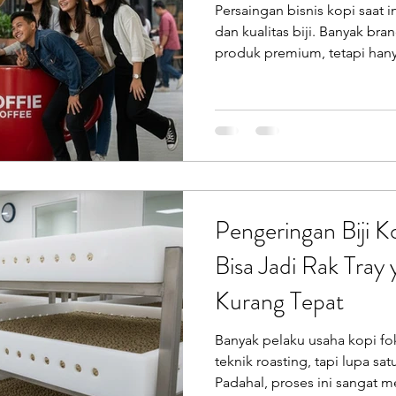
Persaingan bisnis kopi saat in
oilet Portable
Sepeda Air
Box Motor Delivery
dan kualitas biji. Banyak br
produk premium, tetapi hany
melekat di ingatan konsume
erglass
Tangki Panel Fiberglass
Talang Air Fiberg
adalah identitas visual yang
dilupakan. Di sinilah maskot kopi luwak
penting sebagai elemen bran
sekadar hiasan, melainkan re
yang bisa dilihat, diingat, d
Pengeringan Biji 
Bisa Jadi Rak Tray
Kurang Tepat
Banyak pelaku usaha kopi fok
teknik roasting, tapi lupa sa
Padahal, proses ini sangat m