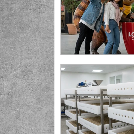
Playground Fiberglass
T
Life Jacket Box Storage Fib