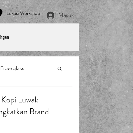
asi Workshop
Masuk
ingan
 Fiberglass
et
Payung Parasol
 Kopi Luwak
ingkatkan Brand
erglass