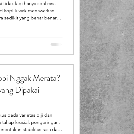
i tidak lagi hanya soal rasa
Booth Fiberglass
and kopi luwak menawarkan
a sedikit yang benar benar
n. Salah satu penyebabnya
lass
 kurang kuat dan mudah
 memainkan peran
ding visual. Maskot bukan
presentasi karakter brand
an dirasakan oleh
Kopi Nggak Merata?
 yang Dipakai
us pada varietas biji dan
tu tahap krusial: pengeringan.
enentukan stabilitas rasa dan