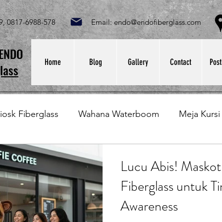
049, 0817-6988-578 Email:
endo@endofiberglass.com
Lok
SENDO
Home
Blog
Gallery
Contact
Post
lass
iosk Fiberglass
Wahana Waterboom
Meja Kursi
Bak Fiberglass
Sirkus Waterplay
Papan Bask
Lucu Abis! Maskot
Fiberglass untuk T
at Sampah Fiberglass
Lining Fiberglass
Ilmu Fib
Awareness