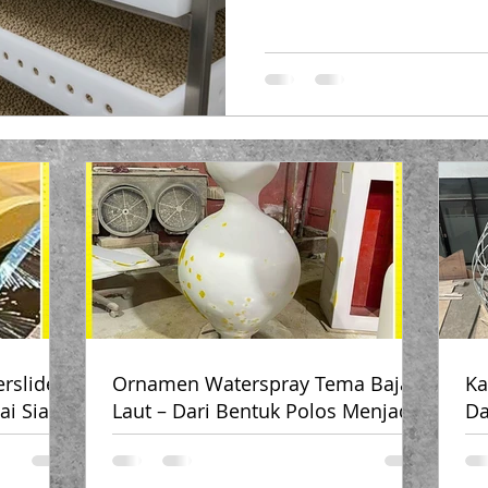
aroma kopi. Jika pengeringan
mengalami over-dry atau ma
tertentu. Di sinilah tray pengering
penting sebagai solusi tekni
diperhatikan. Tray pengeringa
Masalah Umum dalam Proses
rslide –
Ornamen Waterspray Tema Bajak
Ka
ai Siap
Laut – Dari Bentuk Polos Menjadi
Da
Penuh Cerita
Ru
✨