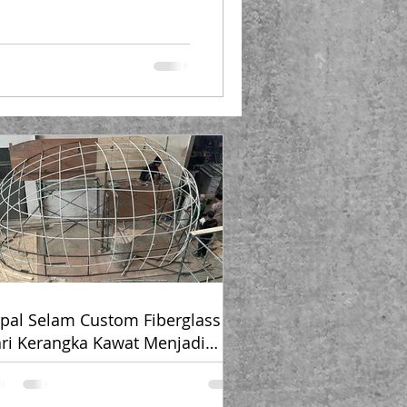
 tidak merata, biji kopi bisa
sih lembap di bagian
an biji kopi berperan
s yang sering luput
n biji kopi fiberglass.
 Pengeringan Kopi P
pal Selam Custom Fiberglass –
ri Kerangka Kawat Menjadi
ang Unik yang Menakjubkan 🚤