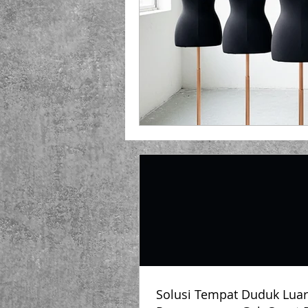
Playground Fiberglass
T
Life Jacket Box Storage Fib
Solusi Tempat Duduk Luar