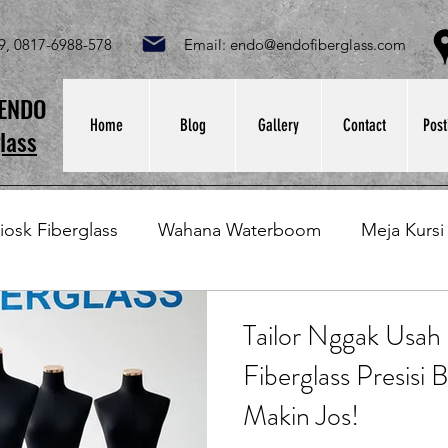
049, 0817-6988-578 Email:
endo@endofiberglass.com
Lok
SENDO
Home
Blog
Gallery
Contact
Post
lass
iosk Fiberglass
Wahana Waterboom
Meja Kursi
Bak Fiberglass
Sirkus Waterplay
Papan Bask
Tailor Nggak Usah
Fiberglass Presisi B
at Sampah Fiberglass
Lining Fiberglass
Ilmu Fib
Makin Jos!