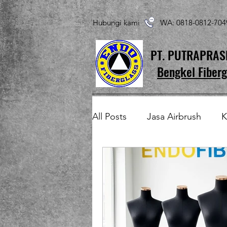
Hubungi kami WA: 0818-0812-7
PT. PUTRAPRA
Bengkel Fiberg
All Posts
Jasa Airbrush
K
Produk Fiberglass Custom
Patung Fiberglass
Temp