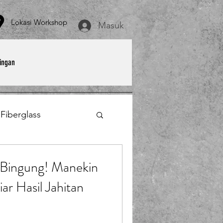
asi Workshop
Masuk
ingan
 Fiberglass
et
Payung Parasol
 Bingung! Manekin
iar Hasil Jahitan
erglass