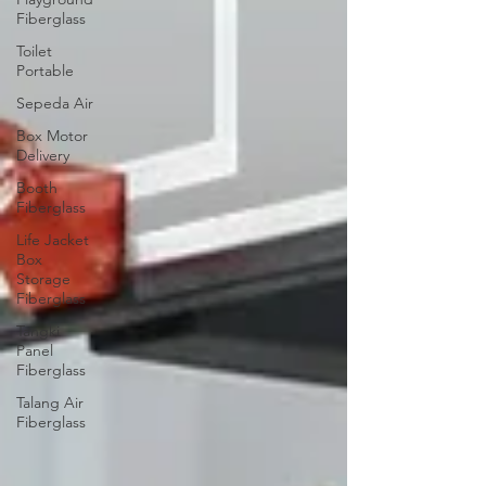
Fiberglass
Toilet
Portable
Sepeda Air
Box Motor
Delivery
Booth
Fiberglass
Life Jacket
Box
Storage
Fiberglass
Tangki
Panel
Fiberglass
Talang Air
Fiberglass