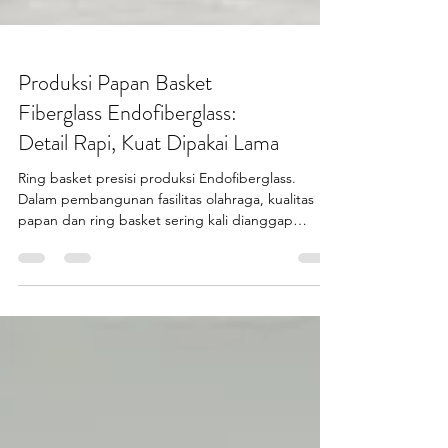
Produksi Papan Basket
Fiberglass Endofiberglass:
Detail Rapi, Kuat Dipakai Lama
Ring basket presisi produksi Endofiberglass.
Dalam pembangunan fasilitas olahraga, kualitas
papan dan ring basket sering kali dianggap
sepele. Padahal, di balik lapangan basket yang
aman dan nyaman, terdapat produksi papan
basket fiberglass yang serius, terukur, dan
berbasis material unggulan. Endofiberglass (PT
Putra Prasendo Berkarya) memahami bahwa papan
basket bukan sekadar papan, melainkan bagian
penting dari sistem olahraga yang dipakai intens,
bertahun-tahun, dan ole