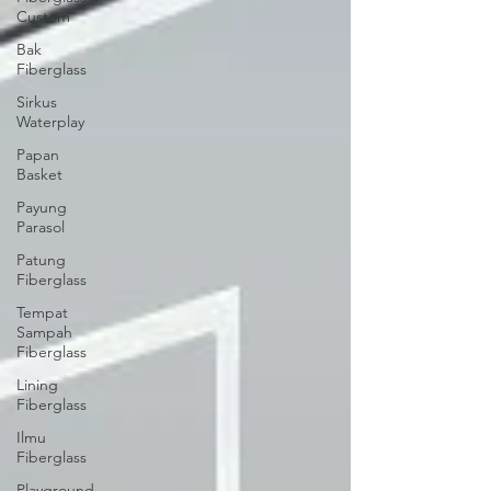
Custom
Bak
Fiberglass
Sirkus
Waterplay
Papan
Basket
Payung
Parasol
Patung
Fiberglass
Tempat
Sampah
Fiberglass
Lining
Fiberglass
Ilmu
Fiberglass
Playground