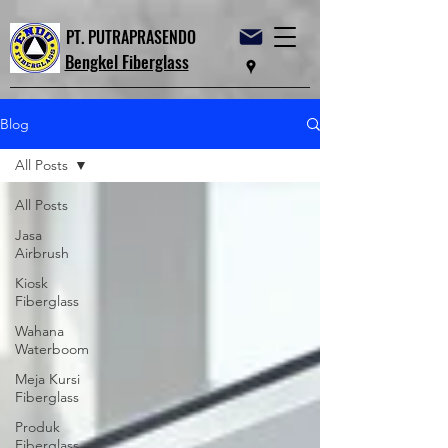
PT. PUTRAPRASENDO
Bengkel Fiberglass
Blog
All Posts
All Posts
Jasa
Airbrush
Kiosk
Fiberglass
Wahana
Waterboom
Meja Kursi
Fiberglass
Produk
Fiberglass