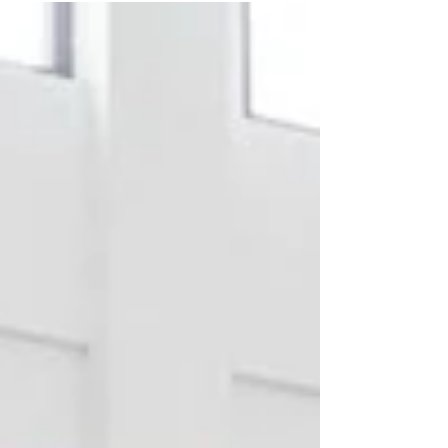
jantung aktivitas komunitas . Dari anak-anak,
remaja, sampai orang tua, semua berkumpul,
berinteraksi, dan membangun kebersamaan.
Namun, semua itu tidak akan berjalan maksimal
tanpa papan ring basket fiberglass yang kuat,
aman, dan tahan lama. Di banyak perumahan dan
lapangan umum, masih ditemukan papan basket
yang mudah rusak, ring bengkok, atau papan
lapuk karena hujan dan panas. Padahal, l