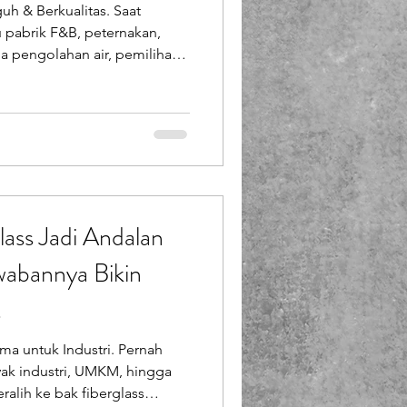
uh & Berkualitas. Saat
Booth Fiberglass
tu pabrik F&B, peternakan,
ga pengolahan air, pemilihan
lass
 perawatan melonjak, risiko
oduksi jadi terhambat. Nah,
ng perawatannya . Cocok
 baik indoor
ass Jadi Andalan
abannya Bikin
!
ma untuk Industri. Pernah
ak industri, UMKM, hingga
alih ke bak fiberglass