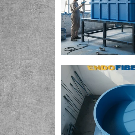
Playground Fiberglass
T
Life Jacket Box Storage Fib