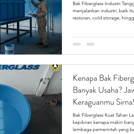
Perawatannya
Bak Fiberglass Industri Tangg
oilet Portable
Sepeda Air
Box Motor Delivery
menjalankan industri, baik i
restoran, cold storage, hing
bak fiberglass industri bukan hal sepele. Kesalahan
erglass
Tangki Panel Fiberglass
Talang Air Fiberg
memilih material bikin biaya
kerusakan meningkat, dan pr
bak fiberglass industri hadir sebagai jawaban: kuat, tahan
lama, anti ribet, dan gampa
untuk lingkungan kerja berat
Kenapa Bak Fibergl
Banyak Usaha? Jaw
Keraguanmu Sirna
Bak Fiberglass Kuat Tahan La
kepikiran kenapa makin bany
lembaga pemerintah yang ber