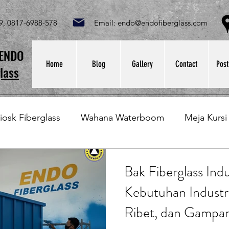
049, 0817-6988-578 Email:
endo@endofiberglass.com
Lok
SENDO
Home
Blog
Gallery
Contact
Post
lass
iosk Fiberglass
Wahana Waterboom
Meja Kursi
Bak Fiberglass
Sirkus Waterplay
Papan Bask
Bak Fiberglass Ind
Kebutuhan Industri
at Sampah Fiberglass
Lining Fiberglass
Ilmu Fib
Ribet, dan Gampa