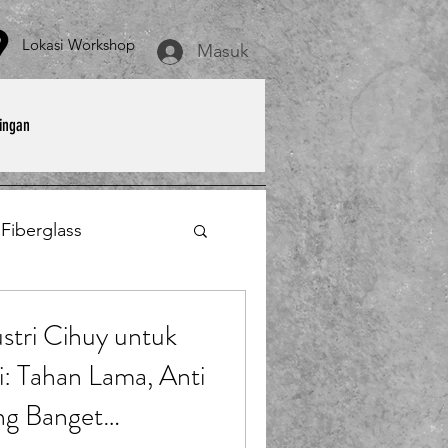
asi Workshop
Masuk
ingan
 Fiberglass
et
Payung Parasol
ustri Cihuy untuk
: Tahan Lama, Anti
erglass
ng Banget