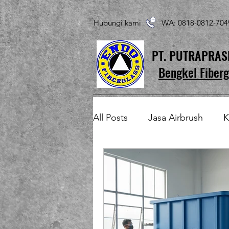
Hubungi kami WA: 0818-0812-7
PT. PUTRAPRA
Bengkel Fiberg
All Posts
Jasa Airbrush
K
Produk Fiberglass Custom
Patung Fiberglass
Temp