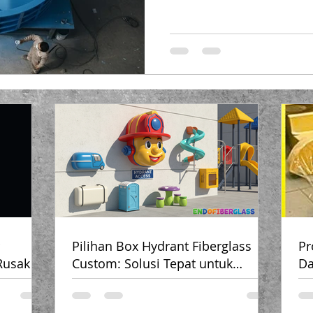
dibanding bak plastik atau s
sederhana: Investasi yang le
karena kuat dan tahan lama 
efisiensi operasional usaha 
(PT Putra Prasendo Berkarya
fiberglass indus
Pilihan Box Hydrant Fiberglass
Pr
Rusak &
Custom: Solusi Tepat untuk
Da
Kebutuhan Anda
Bi