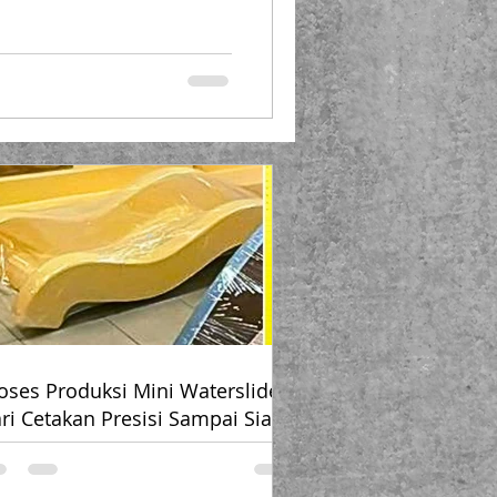
tainless steel ? Jawabannya
bih cerdas . Bukan hanya
, tetapi juga mendukung
secara nyata. Endofiberglass
) sebagai produsen bak
tri berkualitas di Jabodetabek telah m
oses Produksi Mini Waterslide –
ri Cetakan Presisi Sampai Siap
kin Anak-anak Heboh!